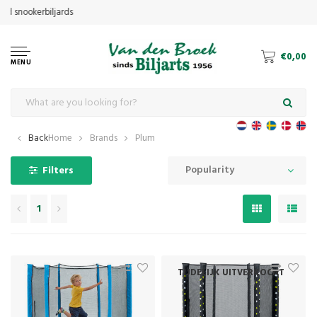
€0,00
MENU
Back
Home
Brands
Plum
Popularity
Filters
1
TIJDELIJK UITVERKOCHT