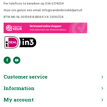
Per telefoon te bereiken op 036-5374054
stuur ons gerust een email:
Info@vandenbroekbiljarts.nl
BTW NR: NL 001594143B56 K.V.K 33093724
Customer service
Information
My account