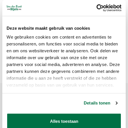
Plum BOWL freebound
trampoline
€1.745,00
Deze website maakt gebruik van cookies
We gebruiken cookies om content en advertenties te
Popularity
1
personaliseren, om functies voor social media te bieden
en om ons websiteverkeer te analyseren. Ook delen we
informatie over uw gebruik van onze site met onze
Plum
partners voor social media, adverteren en analyse. Deze
partners kunnen deze gegevens combineren met andere
informatie die u aan ze heeft verstrekt of die ze hebben
verzameld op basis van uw gebruik van hun services.
Sign up for our newsletter
Details tonen
Get the latest updates, news and product offers via email
Alles toestaan