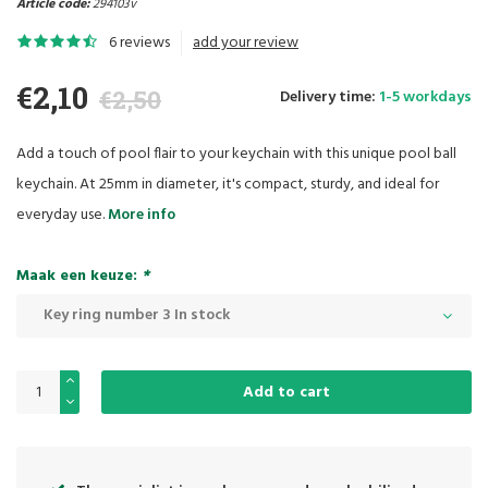
Article code:
294103v
6 reviews
add your review
€2,10
€2,50
Delivery time:
1-5 workdays
Add a touch of pool flair to your keychain with this unique pool ball
keychain. At 25mm in diameter, it's compact, sturdy, and ideal for
everyday use.
More info
Maak een keuze:
*
Key ring number 3 In stock
Add to cart