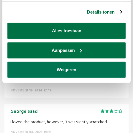
DECEMBER 25, 2025 16:15
Details tonen
Céline Duijsens-Rondagh
Alles toestaan
Helemaal leuk!!
JUNE 28, 2025 16:13
Aanpassen
Christian Rätscher-Minth
Weigeren
Best Service - and very fast - and also very very kind...!!!
NOVEMBER 19, 2024 17:11
George Saad
I loved the product, however, it was slightly scratched.
NOVEMBER 08, 2023 14:13