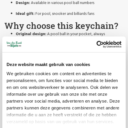
Design:
Available in various pool ball numbers
Ideal gift:
For pool, snooker and billiards fans
Why choose this keychain?
Original design:
A pool ball in your pocket, always
recognizable.
Durable:
Made of sturdy material that will last a long time.
Compact size:
Fits easily in your pocket or bag.
Deze website maakt gebruik van cookies
We gebruiken cookies om content en advertenties te
Gift-worthy:
Nice as a small gift or business gift.
personaliseren, om functies voor social media te bieden
en om ons websiteverkeer te analyseren. Ook delen we
Reviews
informatie over uw gebruik van onze site met onze
partners voor social media, adverteren en analyse. Deze
partners kunnen deze gegevens combineren met andere
informatie die u aan ze heeft verstrekt of die ze hebben
Caylin
verzameld op basis van uw gebruik van hun services.
Mooi, ziet er luxe uit