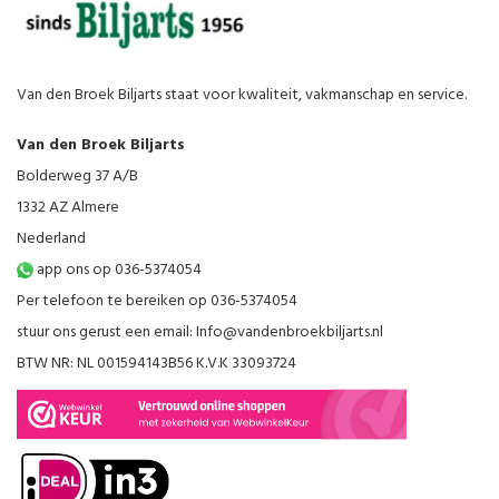
Van den Broek Biljarts staat voor kwaliteit, vakmanschap en service.
Van den Broek Biljarts
Bolderweg 37 A/B
1332 AZ Almere
Nederland
app ons op 036-5374054
Per telefoon te bereiken op 036-5374054
stuur ons gerust een email:
Info@vandenbroekbiljarts.nl
BTW NR: NL 001594143B56 K.V.K 33093724