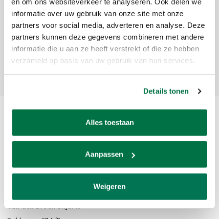
Sign up for our newsletter
en om ons websiteverkeer te analyseren. Ook delen we
informatie over uw gebruik van onze site met onze
Get the latest updates, news and product offers via email
partners voor social media, adverteren en analyse. Deze
partners kunnen deze gegevens combineren met andere
informatie die u aan ze heeft verstrekt of die ze hebben
verzameld op basis van uw gebruik van hun services.
Subscribe
Details tonen
Alles toestaan
Aanpassen
Van den Broek Biljarts staat voor kwaliteit, vakmanschap en service.
Weigeren
Van den Broek Biljarts