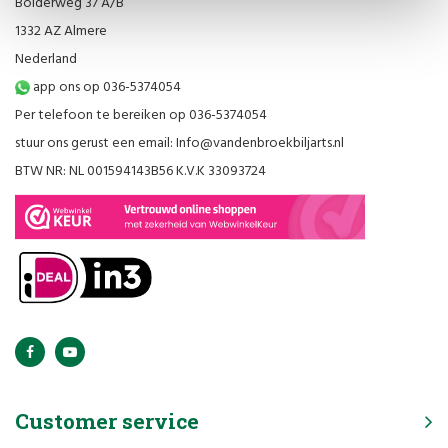
Bolderweg 37 A/B
1332 AZ Almere
Nederland
app ons op 036-5374054
Per telefoon te bereiken op 036-5374054
stuur ons gerust een email:
Info@vandenbroekbiljarts.nl
BTW NR: NL 001594143B56 K.V.K 33093724
Customer service