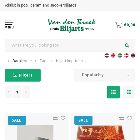
€0,00
MENU
Back
Home
Tags
biljart krijt tech
Popularity
Filters
1
SALE
SALE