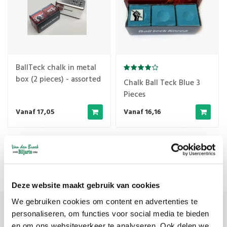
BallTeck chalk in metal
box (2 pieces) - assorted
Chalk Ball Teck Blue 3
colors
Pieces
Vanaf 17,05
Vanaf 16,16
Popularity
1
Deze website maakt gebruik van cookies
We gebruiken cookies om content en advertenties te
personaliseren, om functies voor social media te bieden
Sign up for our newsletter
en om ons websiteverkeer te analyseren. Ook delen we