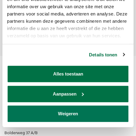
informatie over uw gebruik van onze site met onze
Get the latest updates, news and product offers via email
partners voor social media, adverteren en analyse. Deze
partners kunnen deze gegevens combineren met andere
informatie die u aan ze heeft verstrekt of die ze hebben
Subscribe
verzameld op basis van uw gebruik van hun services.
Details tonen
Alles toestaan
Aanpassen
Van den Broek Biljarts staat voor kwaliteit, vakmanschap en service.
Weigeren
Van den Broek Biljarts
Bolderweg 37 A/B