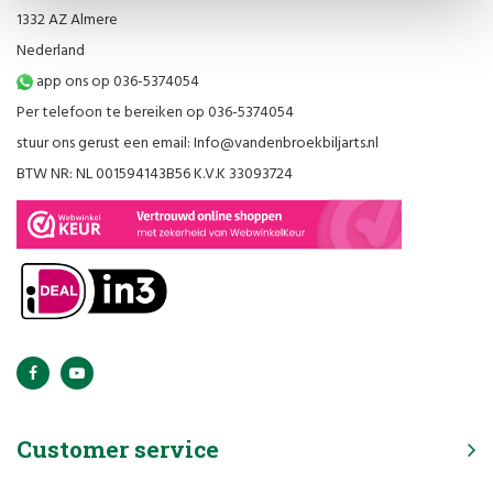
1332 AZ Almere
Nederland
app ons op 036-5374054
Per telefoon te bereiken op 036-5374054
stuur ons gerust een email:
Info@vandenbroekbiljarts.nl
BTW NR: NL 001594143B56 K.V.K 33093724
Customer service