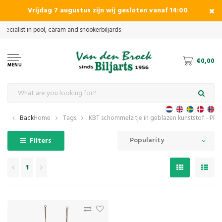
Vrijdag 7 augustus zijn wij gesloten vanaf 14:00
€0,00
MENU
Back
Home
Tags
KBT schommelzitje in geblazen kunststof - PP r
Popularity
Filters
1