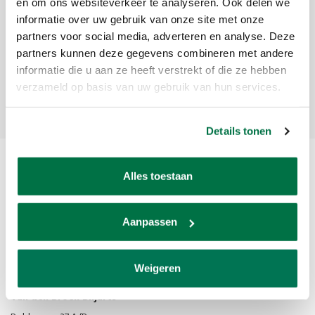
Sign up for our newsletter
en om ons websiteverkeer te analyseren. Ook delen we
informatie over uw gebruik van onze site met onze
Get the latest updates, news and product offers via email
partners voor social media, adverteren en analyse. Deze
partners kunnen deze gegevens combineren met andere
informatie die u aan ze heeft verstrekt of die ze hebben
verzameld op basis van uw gebruik van hun services.
Subscribe
Details tonen
Alles toestaan
Aanpassen
Van den Broek Biljarts staat voor kwaliteit, vakmanschap en service.
Weigeren
Van den Broek Biljarts