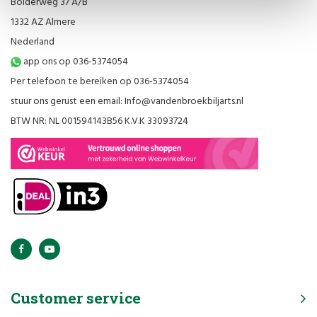
Bolderweg 37 A/B
1332 AZ Almere
Nederland
app ons op 036-5374054
Per telefoon te bereiken op 036-5374054
stuur ons gerust een email:
Info@vandenbroekbiljarts.nl
BTW NR: NL 001594143B56 K.V.K 33093724
Customer service