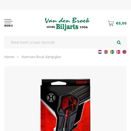
€0,00
MENU
Home
Harrows Rival dartpijlen