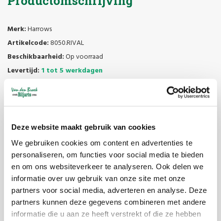
Productomschrijving
Merk:
Harrows
Artikelcode:
8050.RIVAL
Beschikbaarheid:
Op voorraad
Levertijd:
1 tot 5 werkdagen
De
Harrows Revere steeltip dartpijlen
zijn ontworpen met een
barrel van
90% tungsten
en zijn competitie gewogen met een
maximale afwijking van
+/-0.05 gram
. De barrels hebben
Deze website maakt gebruik van cookies
een
traditioneel profiel
met een precisie gesneden
ring grip over
We gebruiken cookies om content en advertenties te
de volle lengte
.
personaliseren, om functies voor social media te bieden
Hier zijn de specificaties voor de verschillende gewichten:
en om ons websiteverkeer te analyseren. Ook delen we
informatie over uw gebruik van onze site met onze
21 gram
:
partners voor social media, adverteren en analyse. Deze
Lengte van de barrel:
51 mm
partners kunnen deze gegevens combineren met andere
informatie die u aan ze heeft verstrekt of die ze hebben
Diameter van de barrel:
6,6 mm