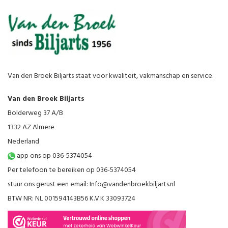
Van den Broek Biljarts staat voor kwaliteit, vakmanschap en service.
Van den Broek Biljarts
Bolderweg 37 A/B
1332 AZ Almere
Nederland
app ons op 036-5374054
Per telefoon te bereiken op 036-5374054
stuur ons gerust een email:
Info@vandenbroekbiljarts.nl
BTW NR: NL 001594143B56 K.V.K 33093724