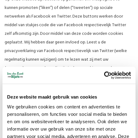
kunnen promoten (“liken”) of delen (“tweeten”) op sociale
netwerken als Facebook en Twitter. Deze buttons werken door
middel van stukjes code die van Facebook respectievelijk Twitter
zelf afkomstig zijn. Door middel van deze code worden cookies
geplaatst. Wij hebben daar geen invloed op. Leest u de
privacyverklaring van Facebook respectievelijk van Twitter (welke
regelmatig kunnen wijzigen) om te lezen wat zij met uw
(persoons)gegevens doen die zij via deze cookies verwerken.
De informatie die ze verzamelen wordt zo veel mogelijk
geanonimiseerd. De informatie wordt overgebracht naar en door
Twitter, Facebook, Google + en LinkedIn opgeslagen op servers in de
Deze website maakt gebruik van cookies
Verenigde Staten. LinkedIn, Twitter, Facebook en Google + stellen
We gebruiken cookies om content en advertenties te
zich te houden aan de Safe Harbor principes en zijn aangesloten bij
personaliseren, om functies voor social media te bieden
en om ons websiteverkeer te analyseren. Ook delen we
het Safe Harbor-programma van het Amerikaanse Ministerie van
informatie over uw gebruik van onze site met onze
Handel. Dit houdt in dat er sprake is van een passend
partners voor social media, adverteren en analyse. Deze