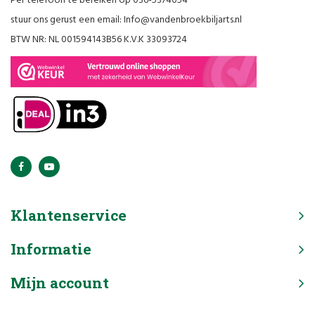
Per telefoon te bereiken op 036-5374054
stuur ons gerust een email:
Info@vandenbroekbiljarts.nl
BTW NR: NL 001594143B56 K.V.K 33093724
Klantenservice
Informatie
Mijn account