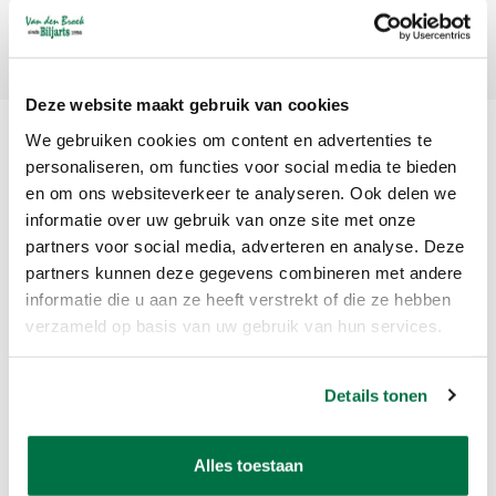
Abonneer
Deze website maakt gebruik van cookies
We gebruiken cookies om content en advertenties te
personaliseren, om functies voor social media te bieden
en om ons websiteverkeer te analyseren. Ook delen we
informatie over uw gebruik van onze site met onze
partners voor social media, adverteren en analyse. Deze
partners kunnen deze gegevens combineren met andere
Van den Broek Biljarts staat voor kwaliteit, vakmanschap en service.
informatie die u aan ze heeft verstrekt of die ze hebben
verzameld op basis van uw gebruik van hun services.
Van den Broek Biljarts
Bolderweg 37 A/B
Details tonen
1332 AZ Almere
Nederland
Alles toestaan
app ons op 036-5374054