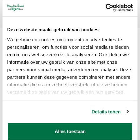
Abonneer
Deze website maakt gebruik van cookies
We gebruiken cookies om content en advertenties te
personaliseren, om functies voor social media te bieden
en om ons websiteverkeer te analyseren. Ook delen we
informatie over uw gebruik van onze site met onze
partners voor social media, adverteren en analyse. Deze
partners kunnen deze gegevens combineren met andere
Van den Broek Biljarts staat voor kwaliteit, vakmanschap en service.
informatie die u aan ze heeft verstrekt of die ze hebben
verzameld op basis van uw gebruik van hun services.
Van den Broek Biljarts
Bolderweg 37 A/B
Details tonen
1332 AZ Almere
Nederland
Alles toestaan
app ons op 036-5374054