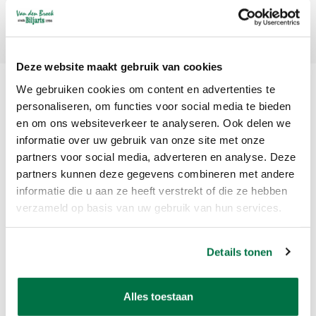
Abonneer
Deze website maakt gebruik van cookies
We gebruiken cookies om content en advertenties te
personaliseren, om functies voor social media te bieden
en om ons websiteverkeer te analyseren. Ook delen we
informatie over uw gebruik van onze site met onze
partners voor social media, adverteren en analyse. Deze
partners kunnen deze gegevens combineren met andere
Van den Broek Biljarts staat voor kwaliteit, vakmanschap en service.
informatie die u aan ze heeft verstrekt of die ze hebben
verzameld op basis van uw gebruik van hun services.
Van den Broek Biljarts
Bolderweg 37 A/B
Details tonen
1332 AZ Almere
Nederland
Alles toestaan
app ons op 036-5374054