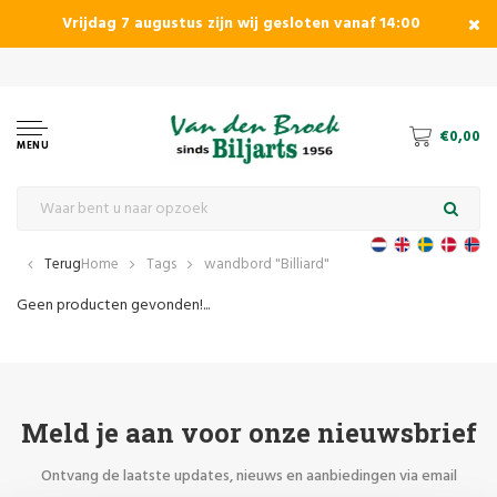
Vrijdag 7 augustus zijn wij gesloten vanaf 14:00
le en snookerbiljart
€0,00
MENU
Terug
Home
Tags
wandbord "Billiard"
Geen producten gevonden!...
Meld je aan voor onze nieuwsbrief
Ontvang de laatste updates, nieuws en aanbiedingen via email