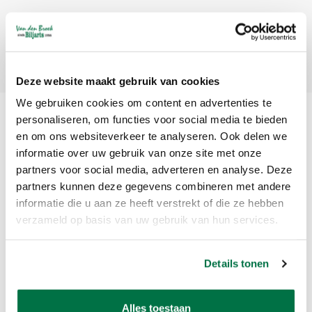
Abonneer
Deze website maakt gebruik van cookies
We gebruiken cookies om content en advertenties te
personaliseren, om functies voor social media te bieden
en om ons websiteverkeer te analyseren. Ook delen we
informatie over uw gebruik van onze site met onze
partners voor social media, adverteren en analyse. Deze
partners kunnen deze gegevens combineren met andere
informatie die u aan ze heeft verstrekt of die ze hebben
Van den Broek Biljarts staat voor kwaliteit, vakmanschap en service.
verzameld op basis van uw gebruik van hun services.
Van den Broek Biljarts
Details tonen
Bolderweg 37 A/B
1332 AZ Almere
Nederland
Alles toestaan