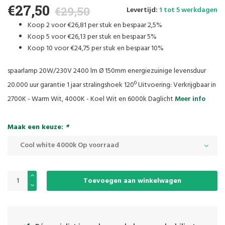
€27,50
€29,50
Levertijd:
1 tot 5 werkdagen
Koop
2
voor
€26,81
per stuk en bespaar
2,5%
Koop
5
voor
€26,13
per stuk en bespaar
5%
Koop
10
voor
€24,75
per stuk en bespaar
10%
spaarlamp 20W/230V 2400 lm Ø 150mm energiezuinige levensduur
20.000 uur garantie 1 jaar stralingshoek 120º Uitvoering: Verkrijgbaar in
2700K - Warm Wit, 4000K - Koel Wit en 6000k Daglicht
Meer info
Maak een keuze:
*
Cool white 4000k Op voorraad
Toevoegen aan winkelwagen