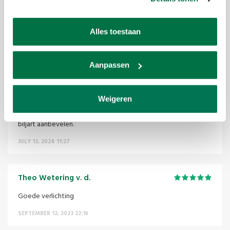
bennie veringa
Alles toestaan
Het is een keurig product
JUNE 17, 2025 09:55
Aanpassen
De vossenburcht
Weigeren
Zovéél méér licht, uitstekend product, kan dit zeker boven elk
biljart aanbevelen.
JULY 13, 2024 11:27
Theo Wetering v. d.
Goede verlichting
SEPTEMBER 12, 2023 22:16