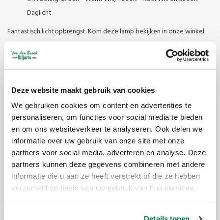
Daglicht
Fantastisch lichtopbrengst. Kom deze lamp bekijken in onze winkel.
Reviews
Deze website maakt gebruik van cookies
piet van der loo
We gebruiken cookies om content en advertenties te
personaliseren, om functies voor social media te bieden
Zeer goede lampen
en om ons websiteverkeer te analyseren. Ook delen we
APRIL 15, 2026 17:18
informatie over uw gebruik van onze site met onze
partners voor social media, adverteren en analyse. Deze
partners kunnen deze gegevens combineren met andere
Karin de Ruijter
informatie die u aan ze heeft verstrekt of die ze hebben
Prima lampen
verzameld op basis van uw gebruik van hun services.
FEBRUARY 10, 2026 17:51
Details tonen