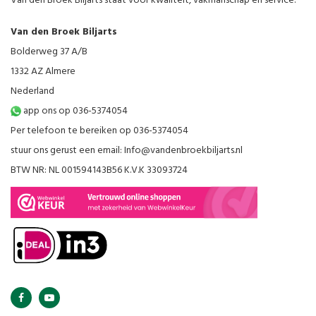
Van den Broek Biljarts staat voor kwaliteit, vakmanschap en service.
Van den Broek Biljarts
Bolderweg 37 A/B
1332 AZ Almere
Nederland
app ons op 036-5374054
Per telefoon te bereiken op 036-5374054
stuur ons gerust een email:
Info@vandenbroekbiljarts.nl
BTW NR: NL 001594143B56 K.V.K 33093724