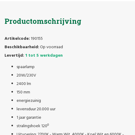
Productomschrijving
Artikelcode:
190155
Beschikbaarheid:
Op voorraad
Levertijd:
1 tot 5 werkdagen
spaarlamp
20W/230V
2400 lm
150 mm
energiezuinig
levensduur 20.000 uur
1 jaar garantie
stralingshoek 120º
Uitvoering: 2700K - Warm Wit, 4000K - Koel Wit en 6000K -