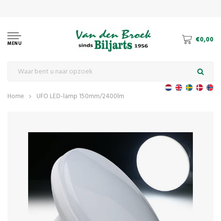
€0,00
MENU
Home
UFO LED-lamp 150mm/2400lm