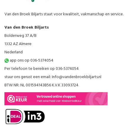
Van den Broek Biljarts staat voor kwaliteit, vakmanschap en service.
Van den Broek Biljarts
Bolderweg 37 A/B
1332 AZ Almere
Nederland
app ons op 036-5374054
Per telefoon te bereiken op 036-5374054
stuur ons gerust een email:
Info@vandenbroekbiljarts.nl
BTW NR: NL 001594143B56 K.V.K 33093724