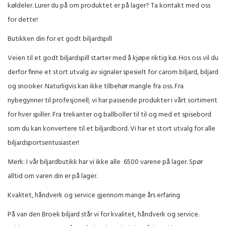
køldeler. Lurer du på om produktet er på lager? Ta kontakt med oss ​​
for dette!
Butikken din for et godt biljardspill
Veien til et godt biljardspill starter med å kjøpe riktig kø. Hos oss vil du
derfor finne et stort utvalg av signaler spesielt for carom biljard, biljard
og snooker. Naturligvis kan ikke tilbehør mangle fra oss. Fra
nybegynner til profesjonell; vi har passende produkter i vårt sortiment
for hver spiller. Fra trekanter og ballboller til til og med et spisebord
som du kan konvertere til et biljardbord. Vi har et stort utvalg for alle
biljardsportsentusiaster!
Merk: I vår biljardbutikk har vi ikke alle 6500 varene på lager. Spør
alltid om varen din er på lager.
Kvalitet, håndverk og service gjennom mange års erfaring
På van den Broek biljard står vi for kvalitet, håndverk og service.