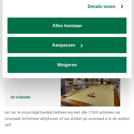
*Uitgezonderd
Details tonen
tafels
vanaf 7,95 (vanaf € 125 gratis)
België
Alles toestaan
*Uitgezonderd tafels
Aanpassen
cruise-ship-title
Weigeren
cruise-ship-text
Se videoen
Let op: In onze biljartwinkel hebben wij niet alle 7.500 artikelen op
voorraad. Informeer altijd even of uw artikel op voorraad is in de winkel
zelf.