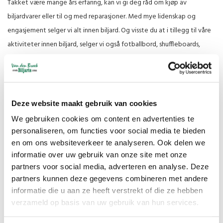
Takket være mange års erfaring, kan vi gi deg råd om kjøp av
biljardvarer eller til og med reparasjoner. Med mye lidenskap og
engasjement selger vi alt innen biljard. Og visste du at i tillegg til våre
aktiviteter innen biljard, selger vi også fotballbord, shuffleboards,
bordtennisbord, air hockey bord og alt innen dartfelt?
Vennlig hilsen,
Remco Tolsma
Deze website maakt gebruik van cookies
We gebruiken cookies om content en advertenties te
personaliseren, om functies voor social media te bieden
Fraktkostnader
en om ons websiteverkeer te analyseren. Ook delen we
informatie over uw gebruik van onze site met onze
Briefpost met
€4.35
partners voor social media, adverteren en analyse. Deze
track and trace
partners kunnen deze gegevens combineren met andere
Pakketpost
vanaf €4.95
informatie die u aan ze heeft verstrekt of die ze hebben
Gratis
verzameld op basis van uw gebruik van hun services.
verzenden in
Nederland
Vanaf €125,00