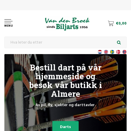
€0,00
MENU
Bestill dart på vår
hjemmeside og
besøk vår butikk i
Almere
Av pil, fly, sjakter og darttavler.
Darts