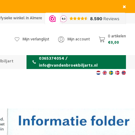
fysieke winkel. In Almere
0 artikelen
Mijn verlanglijst
Mijn account
€0,00
0365374054 /
biljart
info@vandenbroekbiljarts.nl