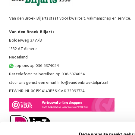
Van den Broek Biljarts staat voor kwaliteit, vakmanschap en service.
Van den Broek Biljarts
Bolderweg 37 A/B
1332 AZ Almere
Nederland
app ons op 036-5374054
Per telefoon te bereiken op 036-5374054
stuur ons gerust een email:
Info@vandenbroekbiljarts.nl
BTW NR: NL 001594143B56 K.V.K 33093724
Deze website maakt gebru