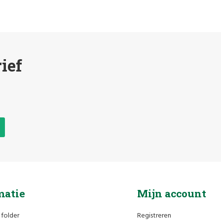
ief
matie
Mijn account
 folder
Registreren