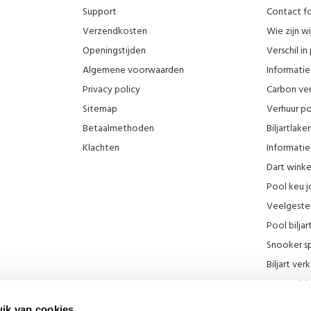
Support
Contact fo
Verzendkosten
Wie zijn wi
Openingstijden
Verschil i
Algemene voorwaarden
Informatie 
Privacy policy
Carbon ver
Sitemap
Verhuur po
Betaalmethoden
Biljartlak
Klachten
Informatie 
Dart wink
Pool keu j
Veelgeste
Pool biljar
Snooker sp
Biljart ve
Onze wink
KNBB kort
ik van cookies