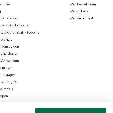
rmulier
Mijn bestellingen
j
Mijn tickets
n pomeransen
Mijn verlanglijst
verschil biljartkeuen
sus houten shaft/ topeind
olbiljart
en vernieuwen
biljartballen
el/showroom
oint type
lde vragen
t spelregels
elregels
rkopen
el
ing