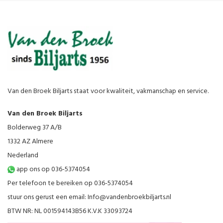
Van den Broek Biljarts staat voor kwaliteit, vakmanschap en service.
Van den Broek Biljarts
Bolderweg 37 A/B
1332 AZ Almere
Nederland
app ons op 036-5374054
Per telefoon te bereiken op 036-5374054
stuur ons gerust een email:
Info@vandenbroekbiljarts.nl
BTW NR: NL 001594143B56 K.V.K 33093724