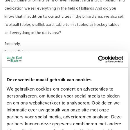
the purchase of billiard items or even repair . With a lot of passion and
dedication we sell everything in the field of billiards. And did you
know that in addition to our activities in the billiard area, we also sell
football tables, shuffleboard, table tennis tables, air hockey tables
and everything in the darts area?
Sincerely,
Remco Tolsma
Shipping costs
Deze website maakt gebruik van cookies
We gebruiken cookies om content en advertenties te
Briefpost met
€4.35
personaliseren, om functies voor social media te bieden
track and trace
en om ons websiteverkeer te analyseren. Ook delen we
Pakketpost
vanaf €4.95
informatie over uw gebruik van onze site met onze
Gratis
partners voor social media, adverteren en analyse. Deze
verzenden in
partners kunnen deze gegevens combineren met andere
Nederland
Vanaf €125,00