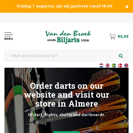
Vrijdag 7 augustus zijn wij gesloten vanaf 14:00
€0,00
MENU
Order darts on our
website and visit our
store in Almere
Of dart, flights, shafts and dartboards.