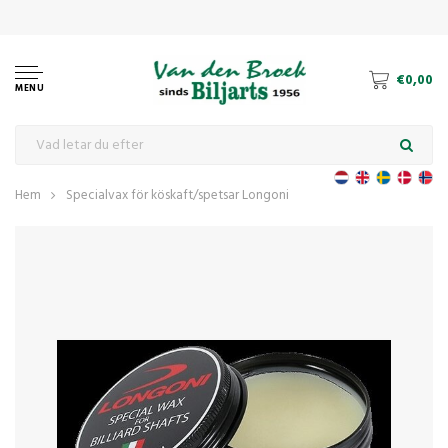
€0,00
MENU
Hem
Specialvax för köskaft/spetsar Longoni