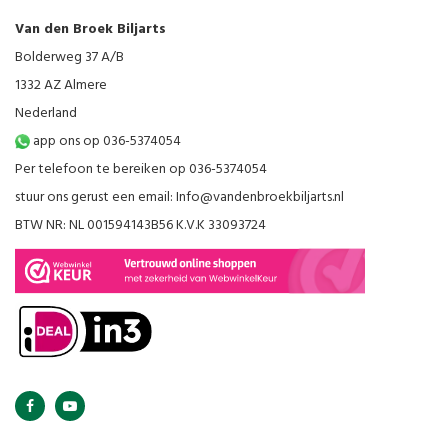
Van den Broek Biljarts
Bolderweg 37 A/B
1332 AZ Almere
Nederland
app ons op 036-5374054
Per telefoon te bereiken op 036-5374054
stuur ons gerust een email:
Info@vandenbroekbiljarts.nl
BTW NR: NL 001594143B56 K.V.K 33093724