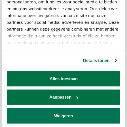
personaliseren, om functies voor social media te bieden
spelare som tar sitt spel på allvar är Longoni specialvax ett oumbärligt
en om ons websiteverkeer te analyseren. Ook delen we
tillskott till deras biljardarsenal.
informatie over uw gebruik van onze site met onze
partners voor social media, adverteren en analyse. Deze
partners kunnen deze gegevens combineren met andere
Recensioner
informatie die u aan ze heeft verstrekt of die ze hebben
verzameld op basis van uw gebruik van hun services.
Erwin Buiter
Details tonen
Na het polijsten van de shaft als finishing touch deze
behandelen met deze wax, en je keu is weer als nieuw. Prima
Alles toestaan
spul.
JUNE 25, 2026 14:21
Aanpassen
Charles De Pesseroy
Weigeren
nog niet gebruikt