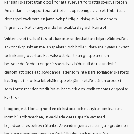
känslan i skaftet utan också för att avsevärt förbättra spelkvaliteten.
Användare har rapporterat att efter applicering av vaxet förbättras
deras spel tack vare en jämn och pålitlig glidning av kön genom
fingrarna, vilket är avgörande för exakta slag och kontroll.
Vikten av ett välskött skaft kan inte underskattas i biljardvärlden. Det
är kontaktpunkten mellan spelaren och bollen, där varje nyans av kraft
och riktning överförs. Ett välskött skaft kan ge spelaren en
betydande fördel. Longonis specialvax bidrar till detta underhåll
genom att bilda ett skyddande lager som inte bara förlänger skaftets
livslängd utan också bibehåller spelets jämnhet. Det är en produkt
som fortsätter den tradition av hantverk och kvalitet som Longoni är
känt för.
Longoni, ett företag med en rik historia och ett rykte om kvalitet
inom biljardbranschen, utvecklade detta specialvax med
biljardspelares behov i åtanke. Användningen av naturliga ingredienser