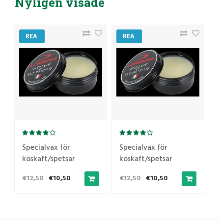
Nyligen visade
REA
REA
Specialvax för
Specialvax för
köskaft/spetsar
köskaft/spetsar
Longoni
Longoni
€12,50
€10,50
€12,50
€10,50