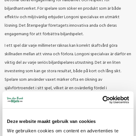
betonar deras engagemang för hållbarhet och respekt för
biljardhantverket. För spelare som söker en produkt som är både
effektiv och miljövänlig erbjuder Longoni specialvax en utmärkt
lösning. Det återspeglar företagets innovativa anda och deras
engagemang för att förbättra biljardspelet.
I ett spel där varje millimeter räknas kan korrekt skaftvård göra
skillnaden mellan att vinna och förlora. Longoni specialvax är därför en
viktig del av varje seriös biljardspelares utrustning. Det är en liten
investering som kan ge stora resultat, både på kort och lång sikt.
Spelare som använder vaxet märker ofta en ökning av
självförtroendet i sitt spel, vilket är en ovärderlig fördel i
tävlingssituationer.
Kort sagt, Longoni specialvax är mer än bara en underhållsprodukt;
det är ett verktyg för att stärka din kärlek till spelet och ditt
Deze website maakt gebruik van cookies
engagemang för excellens. Det är en produkt som förkroppsligar
We gebruiken cookies om content en advertenties te
Longonis kärnvärden: innovation, kvalitet och respekt för spelet. För