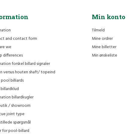
formation
Min konto
mation
Tilmeld
ct and contact form
Mine ordrer
are we
Mine billetter
ip differences
Min ønskeliste
ation forskel billard signaler
n versus houten shaft/ topeind
 pool billiards
billardklud
mation billardkugler
butik / showroom
cue joint type
stillede spørgsmål
 for pool-billard