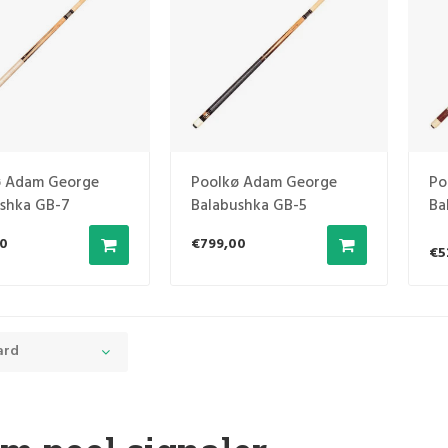
ø Adam George
Poolkø Adam George
Po
shka GB-7
Balabushka GB-5
Ba
0
€799,00
€5
ard