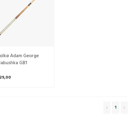
olkø Adam George
labushka GB1
29,00
1