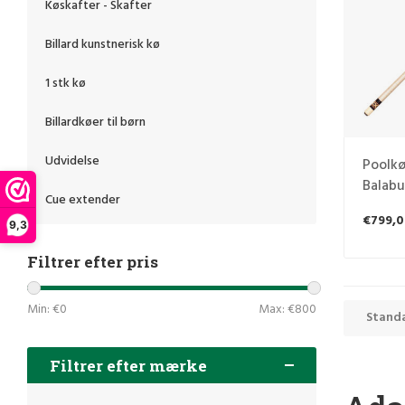
Køskafter - Skafter
Billard kunstnerisk kø
1 stk kø
Billardkøer til børn
Udvidelse
Poolk
Balabu
Cue extender
€799,0
9,3
Filtrer efter pris
Min: €
0
Max: €
800
Stand
Filtrer efter mærke