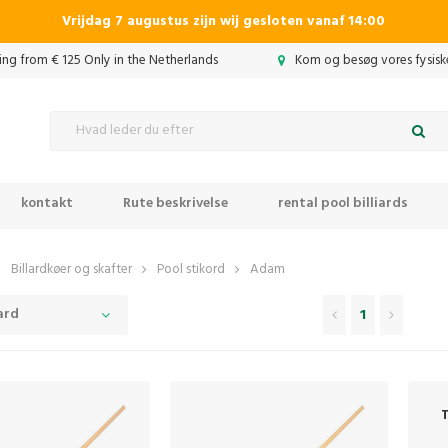
Vrijdag 7 augustus zijn wij gesloten vanaf 14:00
ing from € 125 Only in the Netherlands
Kom og besøg vores fysiske
kontakt
Rute beskrivelse
rental pool billiards
Billardkøer og skafter
Pool stikord
Adam
ard
1
T