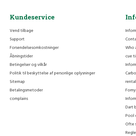
Kundeservice
In
Vend tilbage
Infor
Support
Conta
Forsendelsesomkostninger
Who 
Åbningstider
cue t
Betingelser og vilkår
Inform
Politik til beskyttelse af personlige oplysninger
Carbo
Sitemap
rental
Betalingsmetoder
Forny 
complains
Infor
Dart 
Pool 
Ofte 
Regler