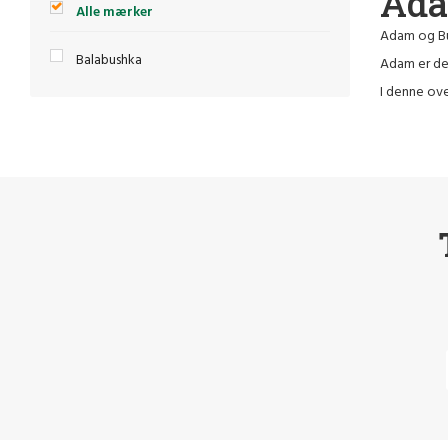
Ada
Alle mærker
Adam og Buf
Balabushka
Adam er den
I denne ove