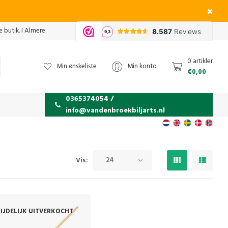
 butik. I Almere
0 artikler
Min ønskeliste
Min konto
€0,00
0365374054 /
info@vandenbroekbiljarts.nl
24
Vis:
IJDELIJK UITVERKOCHT