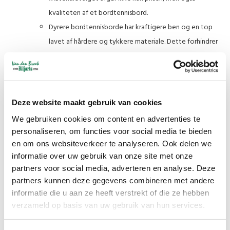
kvaliteten af et bordtennisbord.
Dyrere bordtennisborde har kraftigere ben og en top
lavet af hårdere og tykkere materiale. Dette forhindrer
vridning og sikrer bedre boldreaktion under spillet.
Kvalitetsborde har ofte ekstra funktioner, såsom nem
foldning, kompakt opbevaring og justerbare højder.
Indendørs kontra udendørs:
Deze website maakt gebruik van cookies
Der er stor forskel på
indendørs og udendørs borde
.
We gebruiken cookies om content en advertenties te
personaliseren, om functies voor social media te bieden
Indendørs bordtennisborde
er designet til indendørs
en om ons websiteverkeer te analyseren. Ook delen we
brug. De er lettere og har en tyndere bordplade.
informatie over uw gebruik van onze site met onze
Udendørs bordtennisborde
er modstandsdygtige
partners voor social media, adverteren en analyse. Deze
over for fugt og varme. De kan efterlades udenfor og
partners kunnen deze gegevens combineren met andere
har en mere robust ramme.
informatie die u aan ze heeft verstrekt of die ze hebben
Bordtennisbolde
:
verzameld op basis van uw gebruik van hun services.
Bordtennisbolde har en standard diameter på 40 mm og