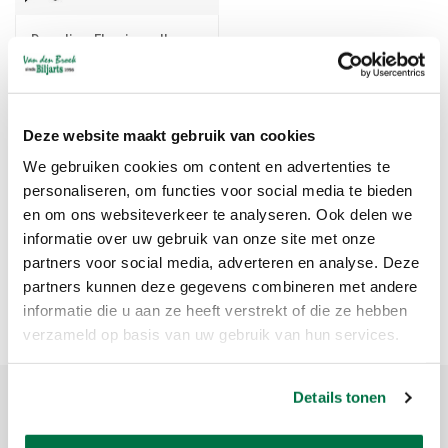
Renzline Flamingo II -
model 3
€145,00
Deze website maakt gebruik van cookies
We gebruiken cookies om content en advertenties te
Standard
1
personaliseren, om functies voor social media te bieden
en om ons websiteverkeer te analyseren. Ook delen we
informatie over uw gebruik van onze site met onze
Flamingo pool signaler
partners voor social media, adverteren en analyse. Deze
partners kunnen deze gegevens combineren met andere
Alle flamingo pool signaler i træk
informatie die u aan ze heeft verstrekt of die ze hebben
verzameld op basis van uw gebruik van hun services.
Details tonen
Tilmeld dig vores nyhedsbrev