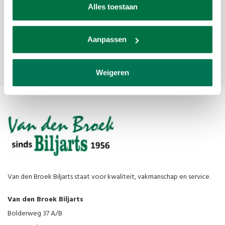
Alles toestaan
Get the latest updates, news and product offers via email
Aanpassen
Tilmeld
Weigeren
Van den Broek Biljarts staat voor kwaliteit, vakmanschap en service.
Van den Broek Biljarts
Bolderweg 37 A/B