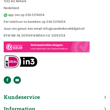
1332 AZ Almere
Nederland
app ons op 036-5374054
Per telefoon te bereiken op 036-5374054
stuur ons gerust een email:
Info@vandenbroekbiljarts.nl
BTW NR: NL 001594143B56 K.V.K 33093724
Kundeservice
Information