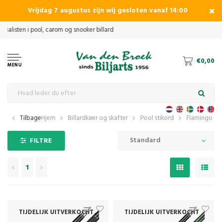
Vrijdag 7 augustus zijn wij gesloten vanaf 14:00
€0,00
MENU
Tilbage
Hjem
Billardkøer og skafter
Pool stikord
Flamingo
Standard
FILTRE
1
TIJDELIJK UITVERKOCHT
TIJDELIJK UITVERKOCHT