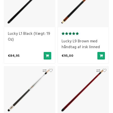
Lucky L1 Black (Vægt: 19
Oz)
Lucky L9 Brown med
håndtag af irsk linned
(Vægt: 19 Oz)
€84,95
€95,00