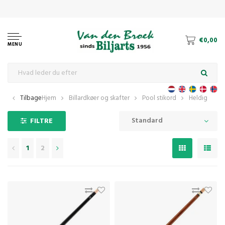
€0,00
MENU
Tilbage
Hjem
Billardkøer og skafter
Pool stikord
Heldig
Standard
FILTRE
1
2