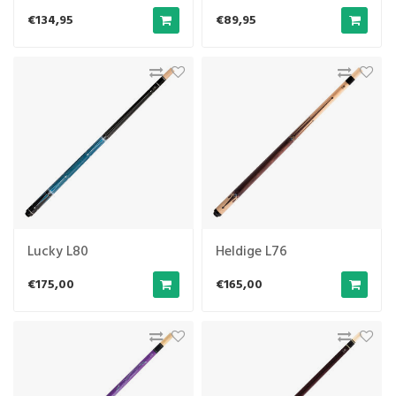
573 ml)
€134,95
€89,95
Lucky L80
Heldige L76
€175,00
€165,00