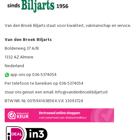
Van den Broek Biljarts staat voor kwaliteit, vakmanschap en service.
Van den Broek Biljarts
Bolderweg 37 A/B
1332 AZ Almere
Nederland
app ons op 036-5374054
Per telefoon te bereiken op 036-5374054
stuur ons gerust een email:
Info@vandenbroekbiljarts.nl
BTW NR: NL 001594143B56 K.V.K 33093724