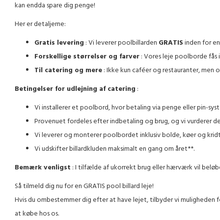
kan endda spare dig penge!
Her er detaljerne:
Gratis levering
: Vi leverer poolbillarden
GRATIS
inden for en
Forskellige størrelser og farver
: Vores leje poolborde fås i
Til catering og mere
: Ikke kun caféer og restauranter, men
Betingelser for udlejning af catering
:
Vi installerer et poolbord, hvor betaling via penge eller pin-sys
Provenuet fordeles efter indbetaling og brug, og vi vurderer d
Vi leverer og monterer poolbordet inklusiv bolde, køer og kridt
Vi udskifter billardkluden maksimalt en gang om året**.
Bemærk venligst
: I tilfælde af ukorrekt brug eller hærværk vil belø
Så tilmeld dig nu for en GRATIS pool billard leje!
Hvis du ombestemmer dig efter at have lejet, tilbyder vi muligheden f
at købe hos os.