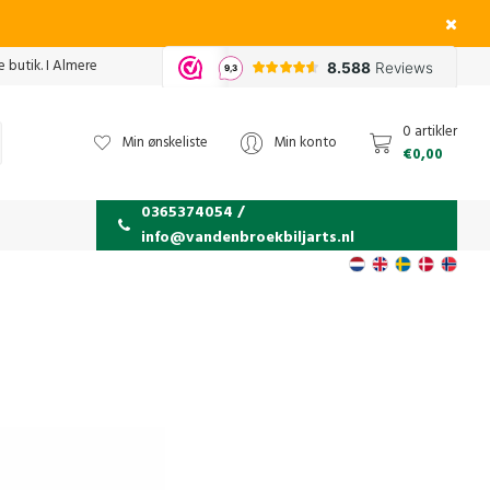
 butik. I Almere
0 artikler
Min ønskeliste
Min konto
€0,00
0365374054 /
info@vandenbroekbiljarts.nl