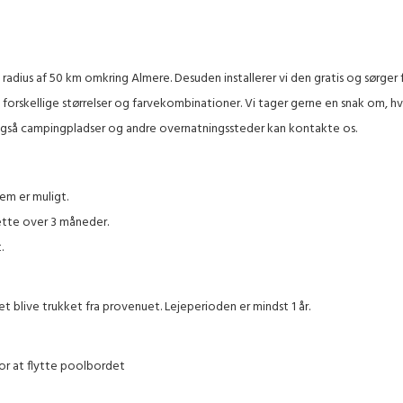
 radius af 50 km omkring Almere. Desuden installerer vi den gratis og sørger 
 forskellige størrelser og farvekombinationer. Vi tager gerne en snak om, hv
 også campingpladser og andre overnatningssteder kan kontakte os.
tem er muligt.
ette over 3 måneder.
.
bet blive trukket fra provenuet. Lejeperioden er mindst 1 år.
or at flytte poolbordet