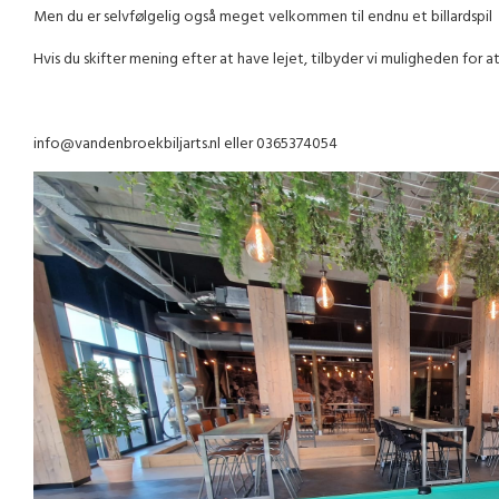
Men du er selvfølgelig også meget velkommen til endnu et billardspil
Hvis du skifter mening efter at have lejet, tilbyder vi muligheden for
info@vandenbroekbiljarts.nl
eller 0365374054