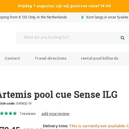
Vrijdag 7 augustus zijn wij gesloten vanaf 14:00
ipping from € 125 Only in the Netherlands
Kom langs in onze fysieke
Contact
Travel directions
rental pool billiards
rtemis pool cue Sense ILG
icle code:
1340602-19
1 reviews
add your review
Delivery time:
This is currently not available. 