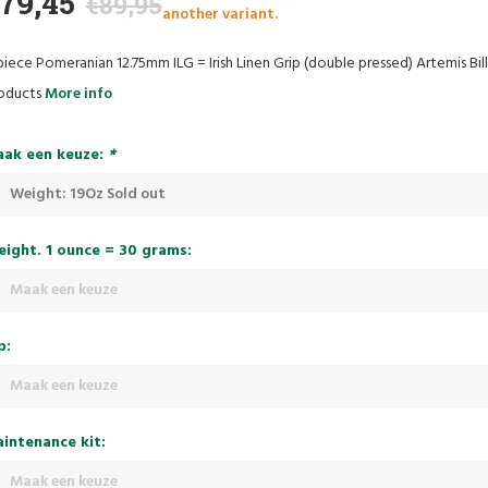
79,45
€89,95
another variant.
piece Pomeranian 12.75mm ILG = Irish Linen Grip (double pressed) Artemis Bill
oducts
More info
ak een keuze:
*
Weight: 19Oz Sold out
ight. 1 ounce = 30 grams:
Maak een keuze
p:
Maak een keuze
intenance kit:
Maak een keuze