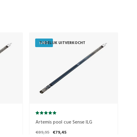
SALE
TIJDELIJK UITVERKOCHT
S
T
Artemis pool cue Sense ILG
Ar
€89,95
€79,45
€8