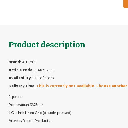
Product description
Brand:
Artemis
Article code:
1340602-19
Availability:
Out of stock
Delivery time:
This is currently not available. Choose another 
2-piece
Pomeranian 12.75mm
ILG = Irish Linen Grip (double pressed)
Artemis Billiard Products .