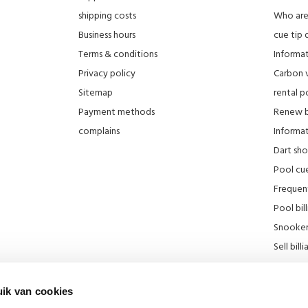
shipping costs
Who ar
Business hours
cue tip 
Terms & conditions
Informat
Privacy policy
Carbon 
Sitemap
rental po
Payment methods
Renew bi
complains
Informati
Dart sh
Pool cue
Frequen
Pool bill
Snooker 
Sell ​​bill
Our stor
KNBB Di
ik van cookies
Promotie