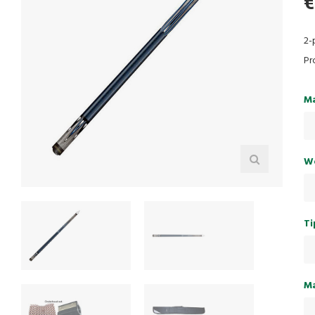
€
2-
Pr
Ma
We
Ti
Ma