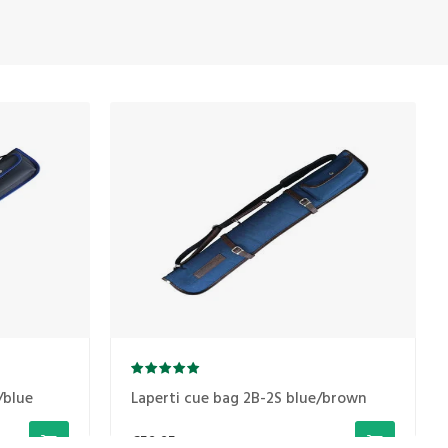
/blue
Laperti cue bag 2B-2S blue/brown
€59,95