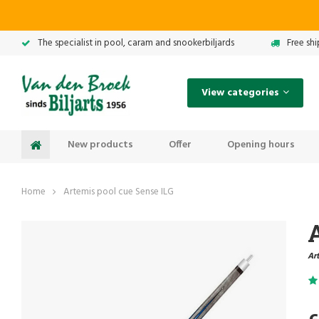
The specialist in pool, caram and snookerbiljards
Free sh
View categories
New products
Offer
Opening hours
Home
Artemis pool cue Sense ILG
A
Art