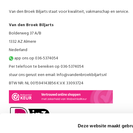
Van den Broek Biljarts staat voor kwaliteit, vakmanschap en service.
Van den Broek Biljarts
Bolderweg 37 A/B
1332 AZ Almere
Nederland
app ons op 036-5374054
Per telefoon te bereiken op 036-5374054
stuur ons gerust een email:
Info@vandenbroekbiljarts.nl
BTW NR: NL 001594143B56 K.V.K 33093724
Deze website maakt gebru