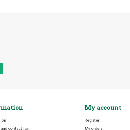
rmation
My account
tion
Register
 and contact form
My orders