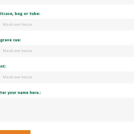
itcase, bag or tube:
Maak een keuze
grave cue:
Maak een keuze
nt:
Maak een keuze
ter your name here.: