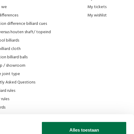
e we
My tickets
differences
My wishlist
ion difference billiard cues
versus houten shaft/ topeind
ol billiards
lliard cloth
on billiard balls
op / showroom
 joint type
tly Asked Questions
iard rules
rules
iards
e
scount
Alles toestaan
 Filmpjes Van den Broek Biljarts