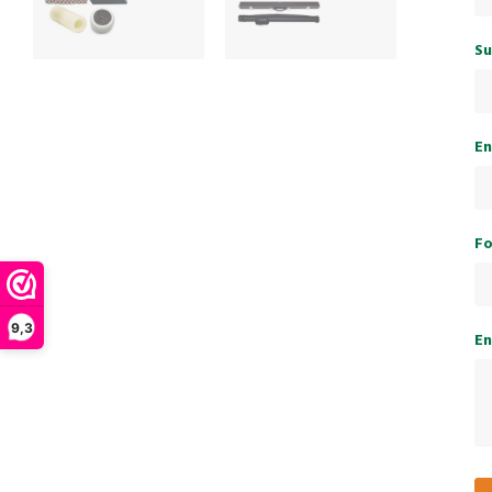
Su
En
Fo
9,3
En