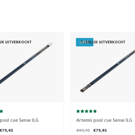
IJK UITVERKOCHT
SALE
TIJDELIJK UITVERKOCHT
pool cue Sense ILG
Artemis pool cue Sense ILG
€79,45
€89,95
€79,45