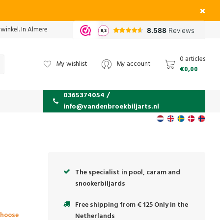
 winkel. In Almere
0 articles
My wishlist
My account
€0,00
0365374054 /
info@vandenbroekbiljarts.nl
The specialist in pool, caram and
snookerbiljards
Free shipping from € 125 Only in the
Choose
Netherlands