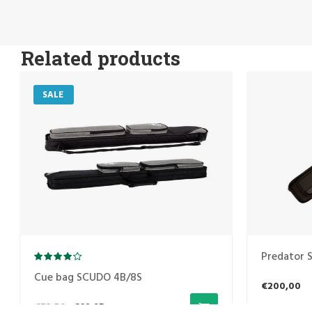
Related products
SALE
Predator S
Cue bag SCUDO 4B/8S
€200,00
€72,50
€69,95