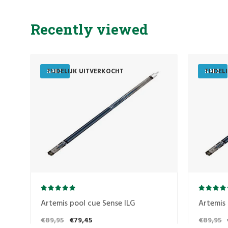
Recently viewed
SALE
TIJDELIJK UITVERKOCHT
SALE
TIJDEL
Artemis pool cue Sense ILG
Artemis 
€89,95
€79,45
€89,95