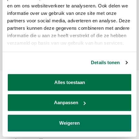
en om ons websiteverkeer te analyseren. Ook delen we
Sign up for our newsletter
informatie over uw gebruik van onze site met onze
partners voor social media, adverteren en analyse. Deze
Get the latest updates, news and product offers via email
partners kunnen deze gegevens combineren met andere
informatie die u aan ze heeft verstrekt of die ze hebben
verzameld op basis van uw gebruik van hun services.
Subscribe
Details tonen
Alles toestaan
Aanpassen
Weigeren
Van den Broek Biljarts staat voor kwaliteit, vakmanschap en service.