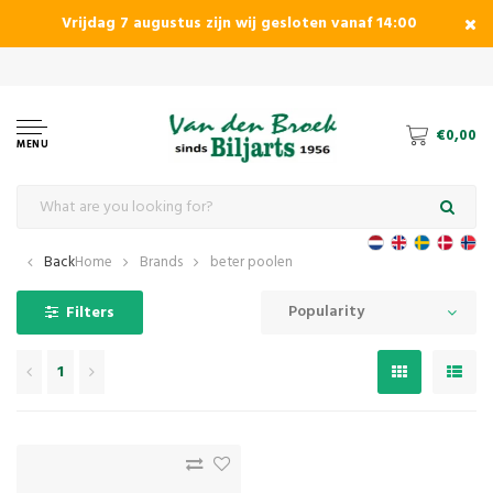
Vrijdag 7 augustus zijn wij gesloten vanaf 14:00
The
€0,00
MENU
Back
Home
Brands
beter poolen
Popularity
Filters
1