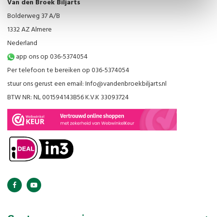
Van den Broek Biljarts
Bolderweg 37 A/B
1332 AZ Almere
Nederland
app ons op 036-5374054
Per telefoon te bereiken op 036-5374054
stuur ons gerust een email:
Info@vandenbroekbiljarts.nl
BTW NR: NL 001594143B56 K.V.K 33093724