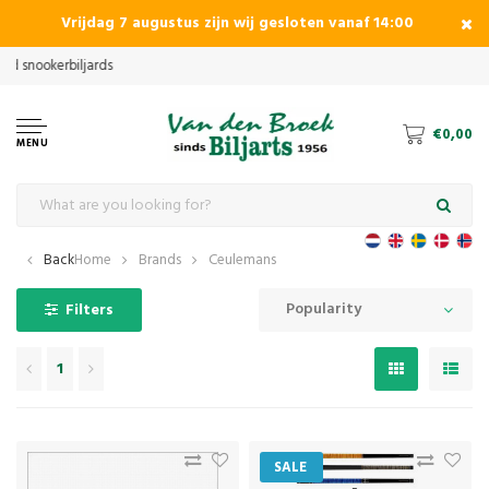
Vrijdag 7 augustus zijn wij gesloten vanaf 14:00
€0,00
MENU
Back
Home
Brands
Ceulemans
Popularity
Filters
1
SALE