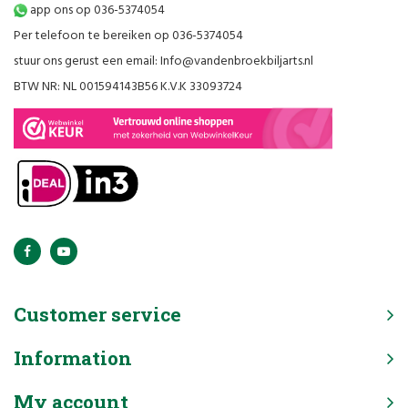
app ons op 036-5374054
Per telefoon te bereiken op 036-5374054
stuur ons gerust een email:
Info@vandenbroekbiljarts.nl
BTW NR: NL 001594143B56 K.V.K 33093724
Customer service
Information
My account