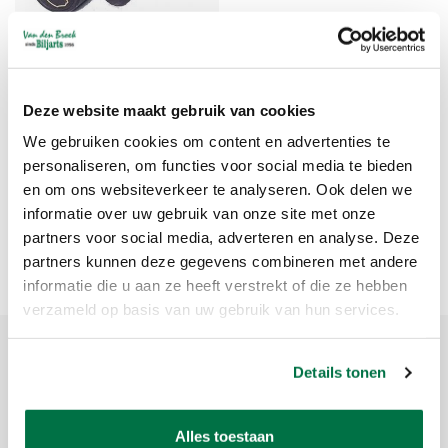
Billiard cue protector
Deze website maakt gebruik van cookies
set Ceulemans
We gebruiken cookies om content en advertenties te
€13,75
personaliseren, om functies voor social media te bieden
en om ons websiteverkeer te analyseren. Ook delen we
informatie over uw gebruik van onze site met onze
partners voor social media, adverteren en analyse. Deze
Popularity
1
partners kunnen deze gegevens combineren met andere
informatie die u aan ze heeft verstrekt of die ze hebben
verzameld op basis van uw gebruik van hun services.
Sign up for our newsletter
Details tonen
Get the latest updates, news and product offers via email
Alles toestaan