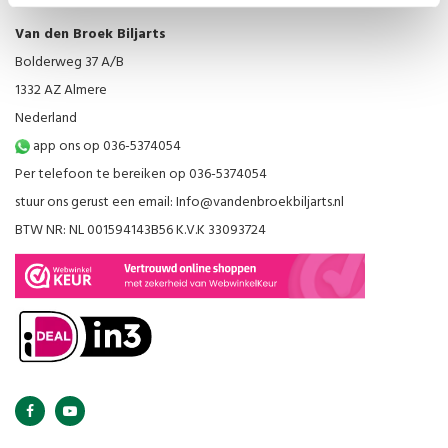
Van den Broek Biljarts
Bolderweg 37 A/B
1332 AZ Almere
Nederland
app ons op 036-5374054
Per telefoon te bereiken op 036-5374054
stuur ons gerust een email:
Info@vandenbroekbiljarts.nl
BTW NR: NL 001594143B56 K.V.K 33093724