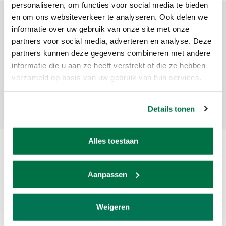
personaliseren, om functies voor social media te bieden
en om ons websiteverkeer te analyseren. Ook delen we
informatie over uw gebruik van onze site met onze
Sign up for our newsletter
partners voor social media, adverteren en analyse. Deze
Get the latest updates, news and product offers via email
partners kunnen deze gegevens combineren met andere
informatie die u aan ze heeft verstrekt of die ze hebben
verzameld op basis van uw gebruik van hun services.
Subscribe
Details tonen
Alles toestaan
Aanpassen
Weigeren
Van den Broek Biljarts staat voor kwaliteit, vakmanschap en service.