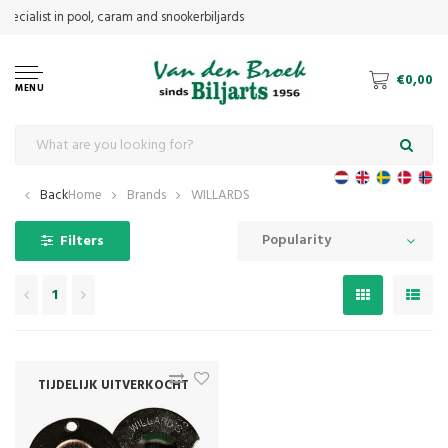
€0,00
MENU
Back
Home
Brands
WILLARDS
Popularity
Filters
1
TIJDELIJK UITVERKOCHT