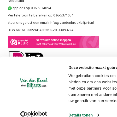
Nederland
app ons op 036-5374054
Per telefoon te bereiken op 036-5374054
stuur ons gerust een email:
Info@vandenbroekbiljarts.nl
BTW NR: NL 001594143B56 K.V.K 33093724
Deze website maakt gebru
We gebruiken cookies om c
bieden en om ons websitev
met onze partners voor so
combineren met andere inf
uw gebruik van hun servic
Details tonen