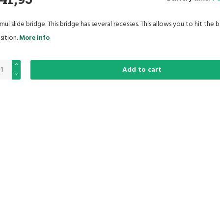
mui slide bridge. This bridge has several recesses. This allows you to hit the ba
sition.
More info
Add to cart