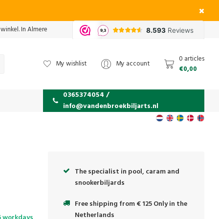
 winkel. In Almere
0 articles
My wishlist
My account
€0,00
0365374054 /
info@vandenbroekbiljarts.nl
The specialist in pool, caram and
snookerbiljards
Free shipping from € 125 Only in the
Netherlands
5 workdays