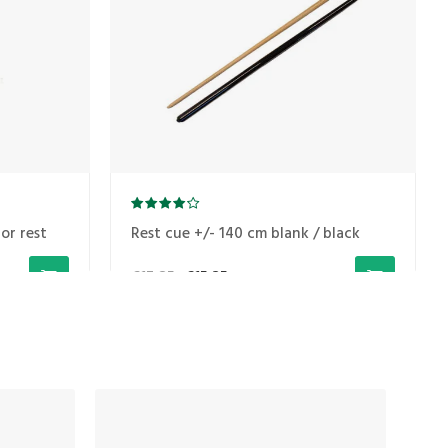
or rest
Rest cue +/- 140 cm blank / black
€17,85
€15,25