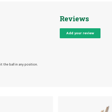
Reviews
Add your review
t the ball in any position.