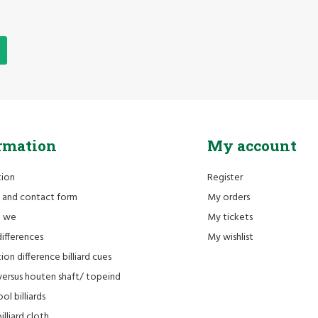
rmation
My account
tion
Register
 and contact form
My orders
e we
My tickets
differences
My wishlist
ion difference billiard cues
versus houten shaft/ topeind
ol billiards
lliard cloth