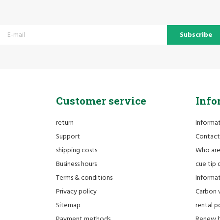
Subscribe
Customer service
Info
return
Informa
Support
Contact
shipping costs
Who ar
Business hours
cue tip 
Terms & conditions
Informat
Privacy policy
Carbon 
Sitemap
rental po
Payment methods
Renew bi