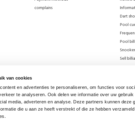
complains
Informati
Dart sh
Pool cue
Frequen
Pool bill
Snooker 
Sell ​​bill
Our stor
KNBB Di
ik van cookies
Promotie
ontent en advertenties te personaliseren, om functies voor soci
Blog
erkeer te analyseren. Ook delen we informatie over uw gebruik 
Billiard
cial media, adverteren en analyse. Deze partners kunnen deze
div links
ormatie die u aan ze heeft verstrekt of die ze hebben verzameld
es.