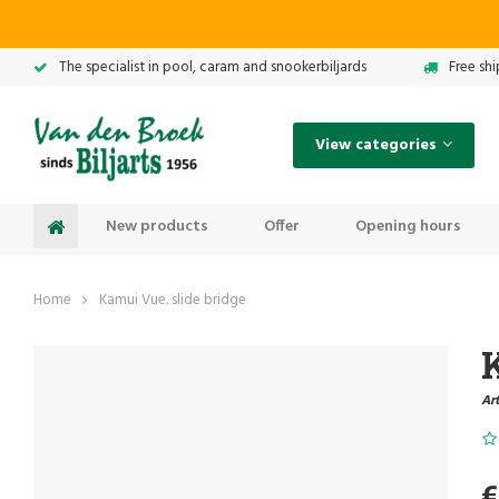
The specialist in pool, caram and snookerbiljards
Free sh
View categories
New products
Offer
Opening hours
Home
Kamui Vue. slide bridge
K
Art
€