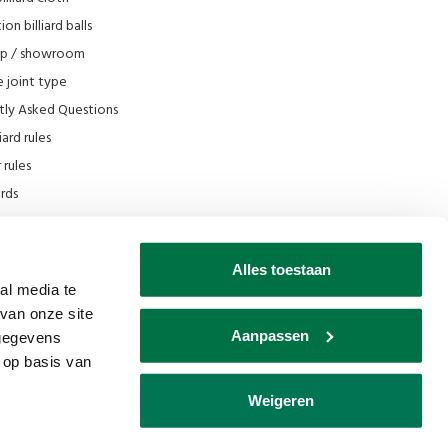
on billiard balls
op / showroom
 joint type
tly Asked Questions
iard rules
rules
iards
e
scount
Alles toestaan
 Filmpjes Van den Broek Biljarts
al media te
van onze site
s museum
Aanpassen
 gegevens
 op basis van
Weigeren