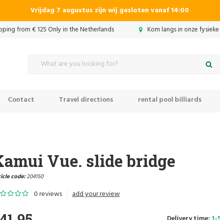
Vrijdag 7 augustus zijn wij gesloten vanaf 14:00
ipping from € 125 Only in the Netherlands
Kom langs in onze fysieke
Contact
Travel directions
rental pool billiards
amui Vue. slide bridge
icle code:
204150
0 reviews
add your review
41,95
Delivery time:
1-