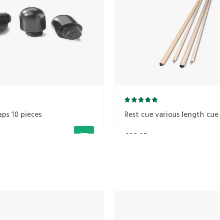
aps 10 pieces
Rest cue various length cue 
€48,25