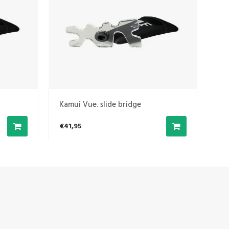
Kamui Vue. slide bridge
Kam
€41,95
€4