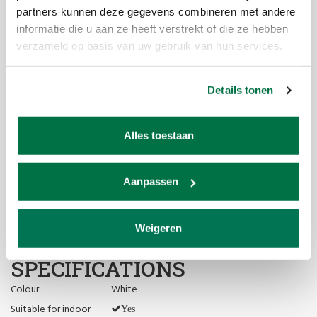
Grasshopper defines a new game concept in which togetherness is
partners kunnen deze gegevens combineren met andere
central.
informatie die u aan ze heeft verstrekt of die ze hebben
verzameld op basis van uw gebruik van hun services.
Texture – Metallic
Details tonen
Playing field - Regular size 274 x 152.5 cm wood thickness 25 mm
Net weight - 100 Kg
Alles toestaan
Height from the ground - 75 cm
Aanpassen
Use – Indoors
Accessories included - 2 paddles, 6 balls included
Weigeren
Mounting - To be mounted
SPECIFICATIONS
Colour
White
Suitable for indoor
Yes