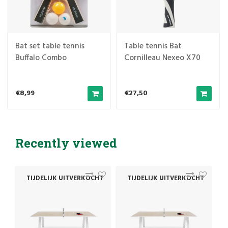
Bat set table tennis
Table tennis Bat
Buffalo Combo
Cornilleau Nexeo X70
Carbon Black
€8,99
€27,50
Recently viewed
T
TIJDELIJK UITVERKOCHT
TIJDELIJK UITVERKOCHT