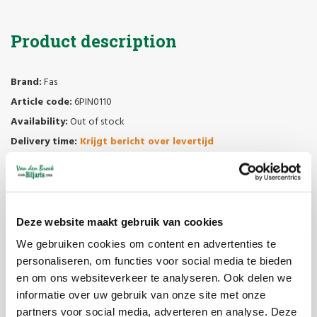
Product description
Brand:
Fas
Article code:
6PIN0110
Availability:
Out of stock
Delivery time:
Krijgt bericht over levertijd
FAS TABLE TENNIS TABLE GRASSHOPPER INDOOR SPACIOUS MODEL
Grasshopper is a table tennis table, characterized by a wooden finish
of the playing field. The legs are agile and thin, the top is essential and
Deze website maakt gebruik van cookies
clean, allowing the table to be used in a variety of environments.
We gebruiken cookies om content en advertenties te
The width of the table makes it suitable for receiving twelve people:
personaliseren, om functies voor social media te bieden
it can therefore easily serve as a dining table for the most convivial
en om ons websiteverkeer te analyseren. Ook delen we
moments.
informatie over uw gebruik van onze site met onze
partners voor social media, adverteren en analyse. Deze