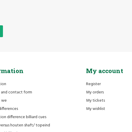
rmation
My account
tion
Register
 and contact form
My orders
e we
My tickets
differences
My wishlist
ion difference billiard cues
versus houten shaft/ topeind