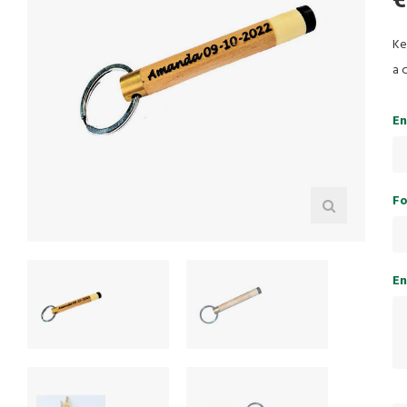
Ke
a 
En
Fo
En