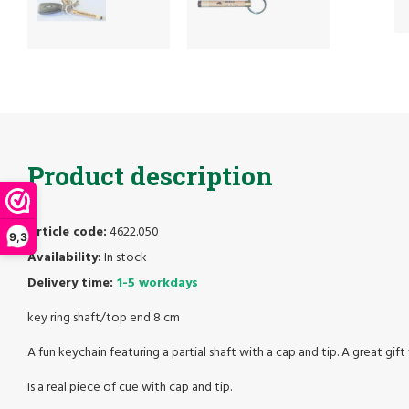
Product description
Article code:
4622.050
9,3
Availability:
In stock
Delivery time:
1-5 workdays
key ring shaft/top end 8 cm
A fun keychain featuring a partial shaft with a cap and tip. A great gif
Is a real piece of cue with cap and tip.