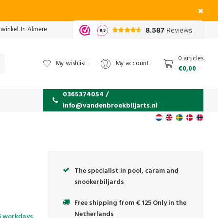
 winkel. In Almere
0 articles
My wishlist
My account
€0,00
0365374054 /
info@vandenbroekbiljarts.nl
The specialist in pool, caram and
snookerbiljards
Free shipping from € 125 Only in the
Netherlands
5 workdays