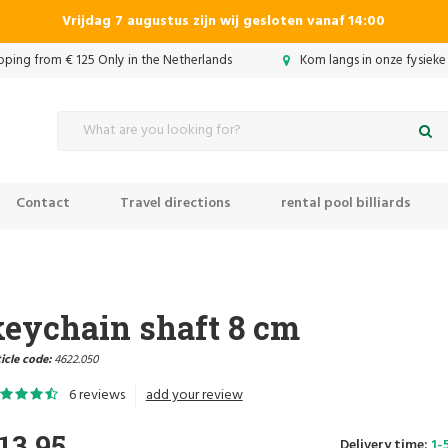
Vrijdag 7 augustus zijn wij gesloten vanaf 14:00
ipping from € 125 Only in the Netherlands
Kom langs in onze fysieke
Contact
Travel directions
rental pool billiards
keychain shaft 8 cm
icle code:
4622.050
6 reviews
add your review
13,95
Delivery time:
1-