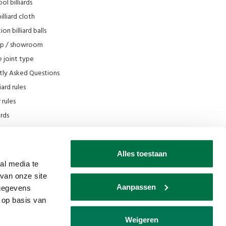
ol billiards
lliard cloth
on billiard balls
op / showroom
 joint type
tly Asked Questions
iard rules
rules
iards
e
scount
Alles toestaan
 Filmpjes Van den Broek Biljarts
al media te
van onze site
s museum
Aanpassen
 gegevens
 op basis van
Weigeren