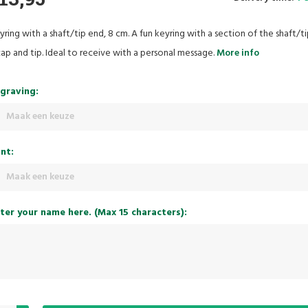
yring with a shaft/tip end, 8 cm. A fun keyring with a section of the shaft/t
cap and tip. Ideal to receive with a personal message.
More info
graving:
Maak een keuze
nt:
Maak een keuze
ter your name here. (Max 15 characters):