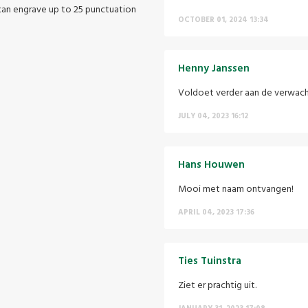
 can engrave up to 25 punctuation
OCTOBER 01, 2024 13:34
Henny Janssen
Voldoet verder aan de verwach
JULY 04, 2023 16:12
Hans Houwen
Mooi met naam ontvangen!
APRIL 04, 2023 17:36
Ties Tuinstra
Ziet er prachtig uit.