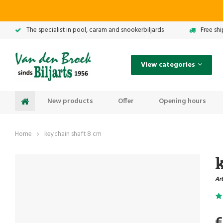
The specialist in pool, caram and snookerbiljards
Free sh
View categories
New products
Offer
Opening hours
Home
keychain shaft 8 cm
Art
€