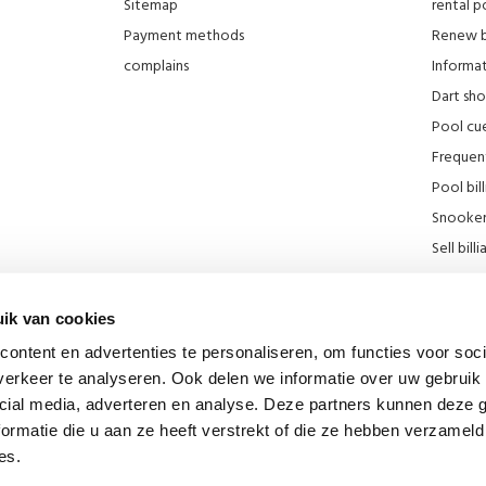
Sitemap
rental po
Payment methods
Renew bi
complains
Informati
Dart sh
Pool cue
Frequen
Pool bill
Snooker 
Sell ​​bill
Our stor
KNBB Di
ik van cookies
Promotie
ontent en advertenties te personaliseren, om functies voor soci
Blog
erkeer te analyseren. Ook delen we informatie over uw gebruik 
Billiard
cial media, adverteren en analyse. Deze partners kunnen deze
div links
ormatie die u aan ze heeft verstrekt of die ze hebben verzameld
es.