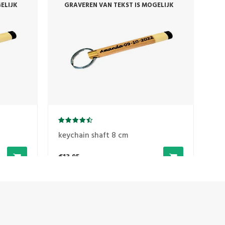
ELIJK
GRAVEREN VAN TEKST IS MOGELIJK
G
keychain shaft 8 cm
ke
€13,95
€1