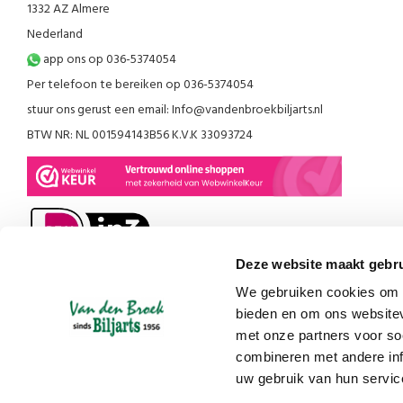
1332 AZ Almere
Nederland
app ons op 036-5374054
Per telefoon te bereiken op 036-5374054
stuur ons gerust een email:
Info@vandenbroekbiljarts.nl
BTW NR: NL 001594143B56 K.V.K 33093724
Deze website maakt gebru
We gebruiken cookies om c
bieden en om ons websitev
met onze partners voor so
combineren met andere inf
uw gebruik van hun servic