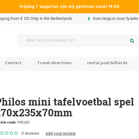
Vrijdag 7 augustus zijn wij gesloten vanaf 14:00
ipping from € 125 Only in the Netherlands
Kom langs in onze fysieke
Contact
Travel directions
rental pool billiards
hilos mini tafelvoetbal spel
270x235x70mm
icle code:
7105.653
0 reviews
add your review