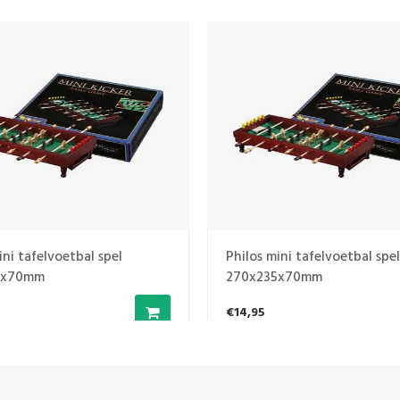
ini tafelvoetbal spel
Philos mini tafelvoetbal spe
5x70mm
270x235x70mm
€14,95