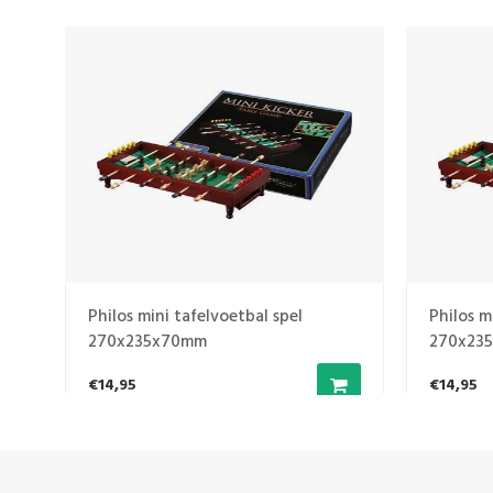
Philos mini tafelvoetbal spel
Philos m
270x235x70mm
270x23
€14,95
€14,95