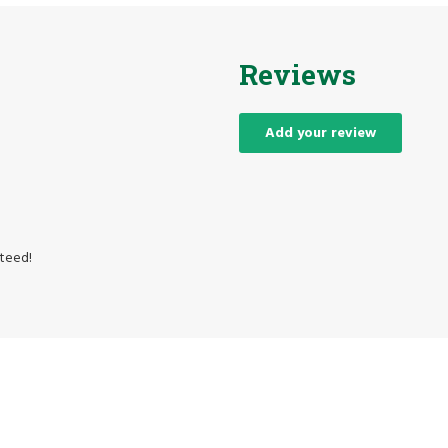
Reviews
Add your review
nteed!