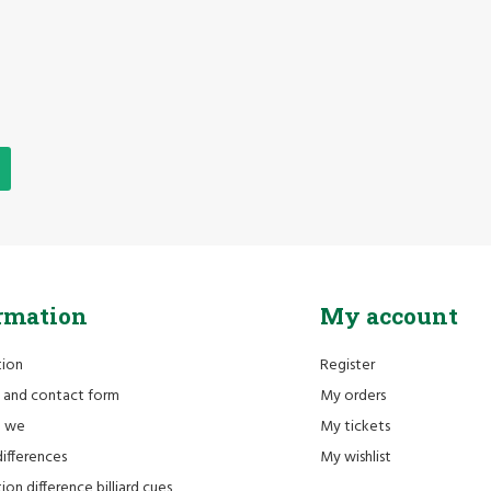
rmation
My account
tion
Register
 and contact form
My orders
e we
My tickets
differences
My wishlist
ion difference billiard cues