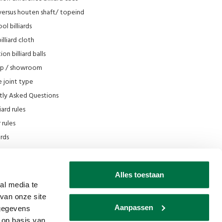
versus houten shaft/ topeind
ol billiards
lliard cloth
on billiard balls
op / showroom
 joint type
tly Asked Questions
iard rules
rules
iards
e
scount
Alles toestaan
 Filmpjes Van den Broek Biljarts
al media te
van onze site
s museum
Aanpassen
 gegevens
 op basis van