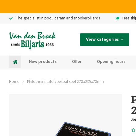
The specialist in pool, caram and snookerbiljards
Free sh
View categories
New products
Offer
Opening hours
Home
Philos mini tafelvoetbal spel 270x235x70mm
P
Art