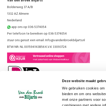
Van den Broek Biljarts
Bolderweg 37 A/B
1332 AZ Almere
Nederland
app ons op 036-5374054
Per telefoon te bereiken op 036-5374054
stuur ons gerust een email:
Info@vandenbroekbiljarts.nl
BTW NR: NL 001594143B56 K.V.K 33093724
Deze website maakt gebru
We gebruiken cookies om c
bieden en om ons websitev
met onze partners voor so
combineren met andere inf