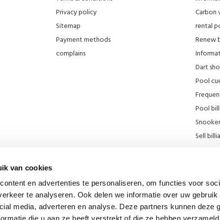
Privacy policy
Carbon 
Sitemap
rental po
Payment methods
Renew bi
complains
Informati
Dart sh
Pool cue
Frequen
Pool bill
Snooker 
Sell ​​bill
Our stor
KNBB Di
ik van cookies
Promotie
ontent en advertenties te personaliseren, om functies voor soci
Blog
erkeer te analyseren. Ook delen we informatie over uw gebruik 
Billiard
cial media, adverteren en analyse. Deze partners kunnen deze
div links
ormatie die u aan ze heeft verstrekt of die ze hebben verzameld