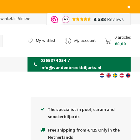
 winkel. In Almere
0 articles
My wishlist
My account
€0,00
0365374054 /
info@vandenbroekbiljarts.nl
The specialist in pool, caram and
snookerbiljards
Free shipping from € 125 Only in the
Netherlands