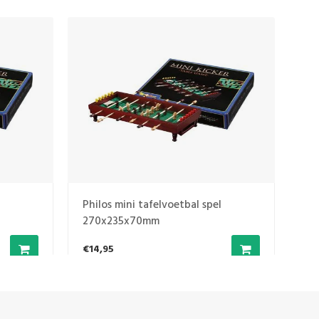
l
Philos mini tafelvoetbal spel
Phi
270x235x70mm
27
€14,95
€1