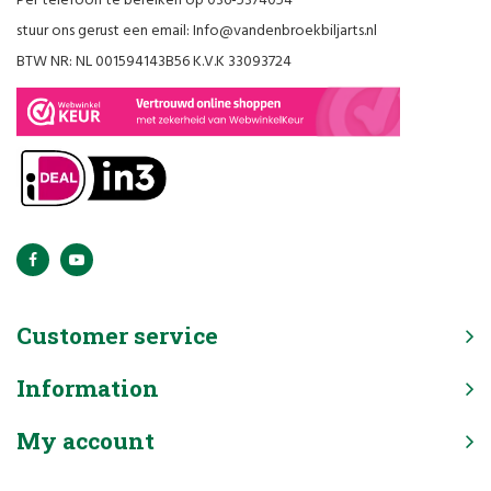
Per telefoon te bereiken op 036-5374054
stuur ons gerust een email:
Info@vandenbroekbiljarts.nl
BTW NR: NL 001594143B56 K.V.K 33093724
Customer service
Information
My account