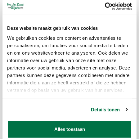
Brand:
PHILOS
Article code:
7105.366
Availability:
In stock
Deze website maakt gebruik van cookies
Delivery time:
1-5 workdays
We gebruiken cookies om content en advertenties te
Philos Pochen is a fun game that you can play with a group. It is a
personaliseren, om functies voor social media te bieden
combination of poker and rummy. Make good card combinations and
en om ons websiteverkeer te analyseren. Ook delen we
play smart to win the most chips. Game board 29cm Hevea wood
informatie over uw gebruik van onze site met onze
Plastic chips 10mm 2 to 8 players From 10 years
partners voor social media, adverteren en analyse. Deze
partners kunnen deze gegevens combineren met andere
informatie die u aan ze heeft verstrekt of die ze hebben
Reviews
verzameld op basis van uw gebruik van hun services.
Details tonen
Marij bremer
Kan iemand mij de spelregels in het Nederlands toe sturen. Van
Alles toestaan
dit spel (Philos Pochen)