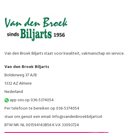
Van den Broek Biljarts staat voor kwaliteit, vakmanschap en service.
Van den Broek Biljarts
Bolderweg 37 A/B
1332 AZ Almere
Nederland
app ons op 036-5374054
Per telefoon te bereiken op 036-5374054
stuur ons gerust een email:
Info@vandenbroekbiljarts.nl
BTW NR: NL 001594143B56 K.V.K 33093724