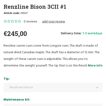
Renzline Bison 3CII #1
Article code:
109031
0 reviews
add your review
€245,00
Delivery time:
1-5 workdays
Renzline carom cues come from Longoni cues. The shaft is made of
natural dried Canadian maple. The shaft has a diameter of 12 mm. The
weight of these carom cues is adjustable. This allows you to
determine the weight yourself. The tip that is on the Renzli
More info
Tip:
Maak een keuze
Maintenance kit: