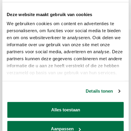
Deze website maakt gebruik van cookies
We gebruiken cookies om content en advertenties te
personaliseren, om functies voor social media te bieden
en om ons websiteverkeer te analyseren. Ook delen we
informatie over uw gebruik van onze site met onze
Product description
partners voor social media, adverteren en analyse. Deze
partners kunnen deze gegevens combineren met andere
Brand:
Renzline
informatie die u aan ze heeft verstrekt of die ze hebben
verzameld op basis van uw gebruik van hun services.
Article code:
109031
Availability:
In stock
Delivery time:
1-5 workdays
Details tonen
Renzline carom cues come from Longoni cues.
The shaft is made of natural dried Canadian maple.
Alles toestaan
The shaft has a diameter of 12 mm. The weight of these carom cues is
adjustable. This allows you to determine the weight yourself.
Aanpassen