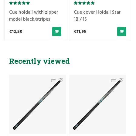
Cue holdall with zipper
Cue cover Holdall Star
model black/stripes
1B / 1S
1B/1S
€12,50
€11,95
Recently viewed