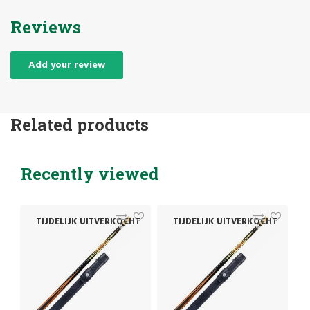
Reviews
Add your review
Related products
Recently viewed
T
TIJDELIJK UITVERKOCHT
TIJDELIJK UITVERKOCHT