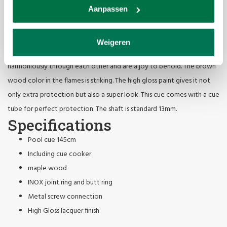
variant.
Aanpassen
This new Pool cue Shooter S2 is already the second generation. A
renewed design gives the cue a nice fresh look and with its INOX joint
Weigeren
ring and forearm ring it is modern. The complex flames on the base run
harmoniously through each other and are a joy to behold. The brown
wood color in the flames is striking. The high gloss paint gives it not
only extra protection but also a super look. This cue comes with a cue
tube for perfect protection. The shaft is standard 13mm.
Specifications
Pool cue 145cm
Including cue cooker
maple wood
INOX joint ring and butt ring
Metal screw connection
High Gloss lacquer finish