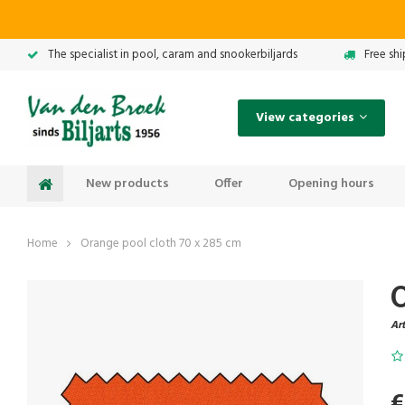
The specialist in pool, caram and snookerbiljards
Free sh
View categories
New products
Offer
Opening hours
Home
Orange pool cloth 70 x 285 cm
O
Art
€