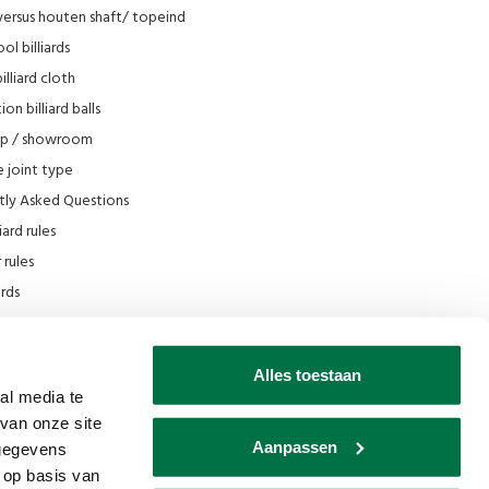
versus houten shaft/ topeind
ol billiards
lliard cloth
on billiard balls
op / showroom
 joint type
tly Asked Questions
iard rules
rules
iards
e
scount
Alles toestaan
 Filmpjes Van den Broek Biljarts
al media te
van onze site
s museum
Aanpassen
 gegevens
 op basis van