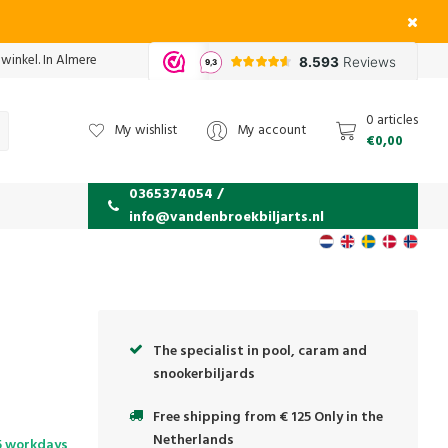
 winkel. In Almere
0 articles
My wishlist
My account
€0,00
0365374054 /
info@vandenbroekbiljarts.nl
The specialist in pool, caram and
snookerbiljards
Free shipping from € 125 Only in the
Netherlands
5 workdays