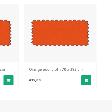
 cm
Orange pool cloth 70 x 285 cm
Or
€25,00
€2