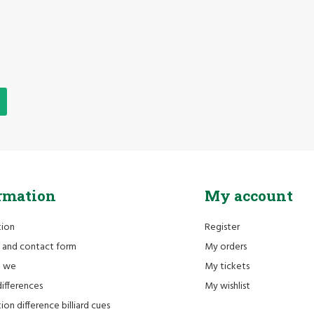
rmation
My account
tion
Register
 and contact form
My orders
e we
My tickets
differences
My wishlist
ion difference billiard cues