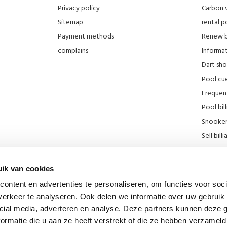
Privacy policy
Carbon 
Sitemap
rental po
Payment methods
Renew bi
complains
Informati
Dart sh
Pool cue
Frequen
Pool bill
Snooker 
Sell ​​bill
Our stor
KNBB Di
ik van cookies
Promotie
ontent en advertenties te personaliseren, om functies voor soci
Blog
erkeer te analyseren. Ook delen we informatie over uw gebruik 
Billiard
cial media, adverteren en analyse. Deze partners kunnen deze
div links
ormatie die u aan ze heeft verstrekt of die ze hebben verzameld