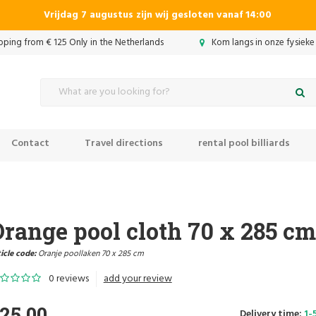
Vrijdag 7 augustus zijn wij gesloten vanaf 14:00
ipping from € 125 Only in the Netherlands
Kom langs in onze fysieke
Contact
Travel directions
rental pool billiards
range pool cloth 70 x 285 cm
icle code:
Oranje poollaken 70 x 285 cm
0 reviews
add your review
25,00
Delivery time:
1-