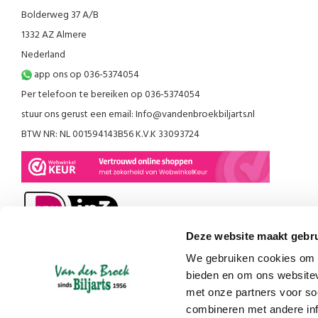
Bolderweg 37 A/B
1332 AZ Almere
Nederland
app ons op 036-5374054
Per telefoon te bereiken op 036-5374054
stuur ons gerust een email:
Info@vandenbroekbiljarts.nl
BTW NR: NL 001594143B56 K.V.K 33093724
Deze website maakt gebru
We gebruiken cookies om c
bieden en om ons websitev
met onze partners voor so
combineren met andere inf