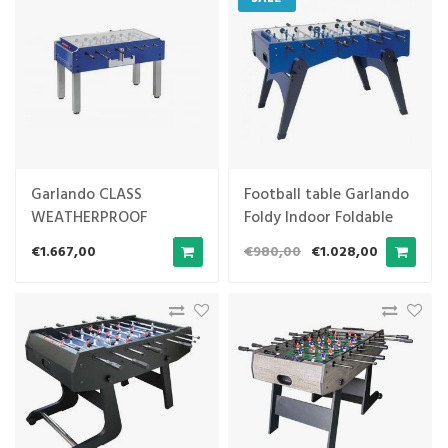
Garlando CLASS
Football table Garlando
WEATHERPROOF
Foldy Indoor Foldable
€1.667,00
€980,00
€1.028,00