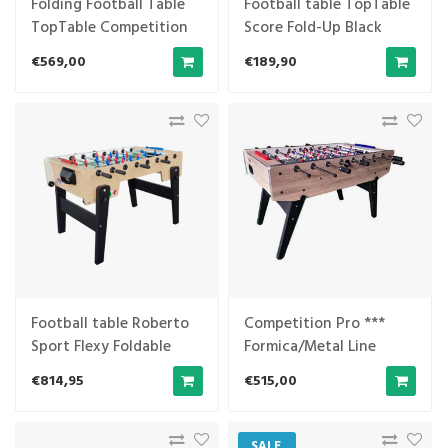
Folding Football Table
Football table TopTable
TopTable Competition
Score Fold-Up Black
Pro
58x110cm
€569,00
€189,90
Football table Roberto
Competition Pro ***
Sport Flexy Foldable
Formica/Metal Line
Wood
Folding-Wood
€814,95
€515,00
SALE