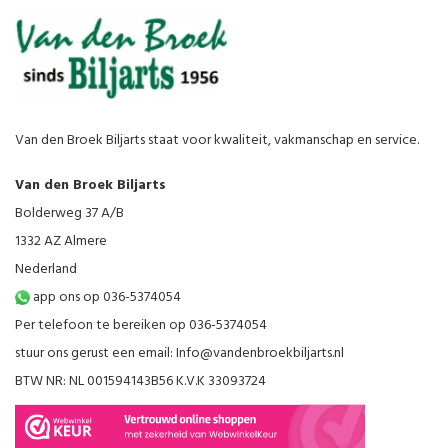
Van den Broek Biljarts staat voor kwaliteit, vakmanschap en service.
Van den Broek Biljarts
Bolderweg 37 A/B
1332 AZ Almere
Nederland
app ons op 036-5374054
Per telefoon te bereiken op 036-5374054
stuur ons gerust een email:
Info@vandenbroekbiljarts.nl
BTW NR: NL 001594143B56 K.V.K 33093724