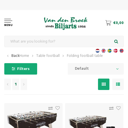
€0,00
MENU
Back
Home
Table football
Folding football table
Default
Filters
1