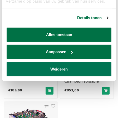
verzameld op basis van uw gebruik van hun services.
€529,00
€339,00
Details tonen
Alles toestaan
Aanpassen
Weigeren
Score Fold-Up 58x110cm
Football table Garlando
Champion foldable
€189,90
€853,00