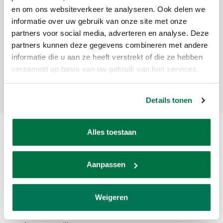
en om ons websiteverkeer te analyseren. Ook delen we
Sign up for our newsletter
informatie over uw gebruik van onze site met onze
partners voor social media, adverteren en analyse. Deze
Get the latest updates, news and product offers via email
partners kunnen deze gegevens combineren met andere
informatie die u aan ze heeft verstrekt of die ze hebben
verzameld op basis van uw gebruik van hun services.
Subscribe
Details tonen
Alles toestaan
Aanpassen
Weigeren
Van den Broek Biljarts staat voor kwaliteit, vakmanschap en service.