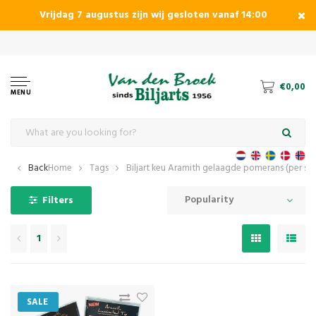
Vrijdag 7 augustus zijn wij gesloten vanaf 14:00
and snookerbiljards
€0,00
MENU
Back
Home
Tags
Biljart keu Aramith gelaagde pomerans (per stu
Popularity
Filters
1
SALE