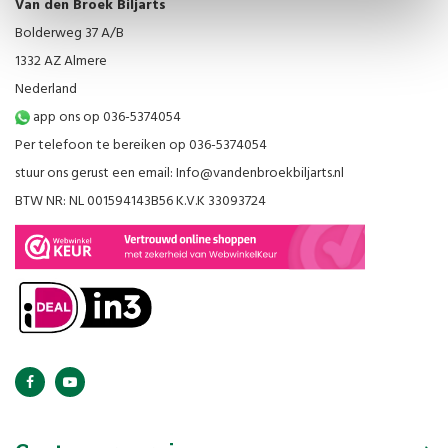
Van den Broek Biljarts
Bolderweg 37 A/B
1332 AZ Almere
Nederland
app ons op 036-5374054
Per telefoon te bereiken op 036-5374054
stuur ons gerust een email:
Info@vandenbroekbiljarts.nl
BTW NR: NL 001594143B56 K.V.K 33093724