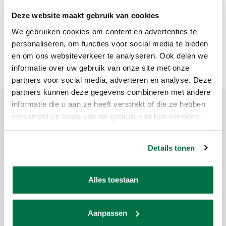
Deze website maakt gebruik van cookies
We gebruiken cookies om content en advertenties te
personaliseren, om functies voor social media te bieden
en om ons websiteverkeer te analyseren. Ook delen we
informatie over uw gebruik van onze site met onze
partners voor social media, adverteren en analyse. Deze
partners kunnen deze gegevens combineren met andere
informatie die u aan ze heeft verstrekt of die ze hebben
verzameld op basis van uw gebruik van hun services.
Product description
Details tonen
Brand:
Triton
Article code:
5585.037
Availability:
In stock
Alles toestaan
Delivery time:
1-5 workdays
* Pool cue S2 * Beginners * Tip: 13 mm * Leg: fiber * Tip: Le Prof
Aanpassen