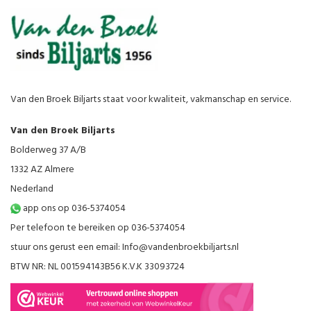
Van den Broek Biljarts staat voor kwaliteit, vakmanschap en service.
Van den Broek Biljarts
Bolderweg 37 A/B
1332 AZ Almere
Nederland
app ons op 036-5374054
Per telefoon te bereiken op 036-5374054
stuur ons gerust een email:
Info@vandenbroekbiljarts.nl
BTW NR: NL 001594143B56 K.V.K 33093724