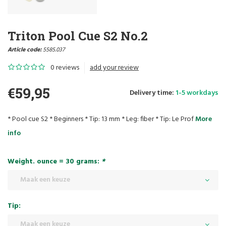
Triton Pool Cue S2 No.2
Article code:
5585.037
0 reviews
add your review
€59,95
Delivery time:
1-5 workdays
* Pool cue S2 * Beginners * Tip: 13 mm * Leg: fiber * Tip: Le Prof
More
info
Weight. ounce = 30 grams:
*
Maak een keuze
Tip:
Maak een keuze