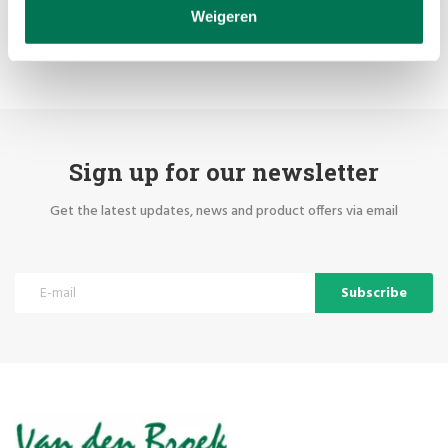
cue, or tailor-made advice, please send an email to
Weigeren
shop@vandenbroekiljarts.nl
or reach us by phone at 036-5374054
Sign up for our newsletter
Get the latest updates, news and product offers via email
Subscribe