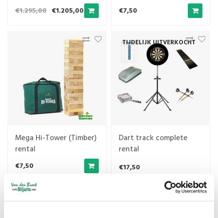
€1.295,00
€1.205,00
€7,50
TIJDELIJK UITVERKOCHT
Mega Hi-Tower (Timber)
Dart track complete
rental
rental
€7,50
€17,50
Default
1