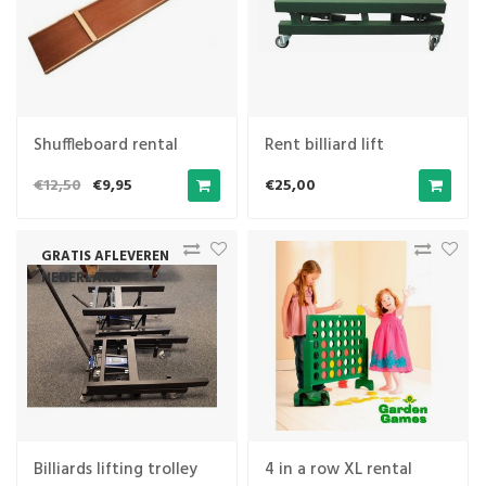
Shuffleboard rental
Rent billiard lift
€12,50
€9,95
€25,00
GRATIS AFLEVEREN
NEDERLAND*
Billiards lifting trolley
4 in a row XL rental