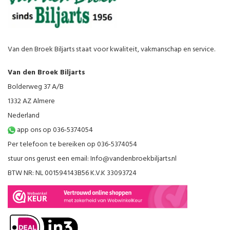
Van den Broek Biljarts staat voor kwaliteit, vakmanschap en service.
Van den Broek Biljarts
Bolderweg 37 A/B
1332 AZ Almere
Nederland
app ons op 036-5374054
Per telefoon te bereiken op 036-5374054
stuur ons gerust een email:
Info@vandenbroekbiljarts.nl
BTW NR: NL 001594143B56 K.V.K 33093724