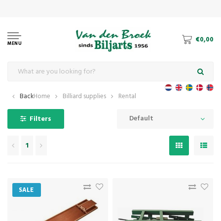
€0,00
MENU
Back
Home
Billiard supplies
Rental
Default
Filters
1
SALE