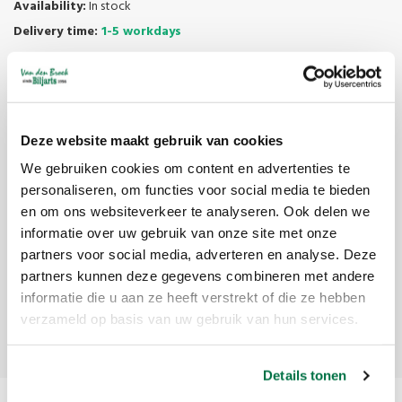
Availability:
In stock
Delivery time:
1-5 workdays
Old print.
Boy reads letter to general who is playing billiards.
With French text
Deze website maakt gebruik van cookies
We gebruiken cookies om content en advertenties te
personaliseren, om functies voor social media te bieden
Dimensions including frame 31 x 22.5 cm
en om ons websiteverkeer te analyseren. Ook delen we
informatie over uw gebruik van onze site met onze
partners voor social media, adverteren en analyse. Deze
Reviews
partners kunnen deze gegevens combineren met andere
informatie die u aan ze heeft verstrekt of die ze hebben
Add your review
verzameld op basis van uw gebruik van hun services.
Details tonen
Related products