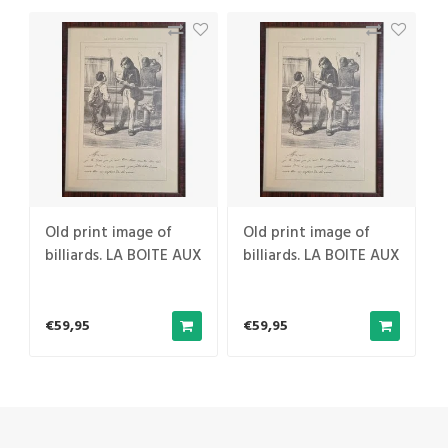
Old print image of
Old print image of
X
billiards. LA BOITE AUX
billiards. LA BOITE AUX
LETTRES
LETTRES
€59,95
€59,95