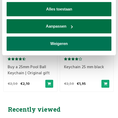
SALE
SALE
Alles toestaan
Aanpassen
Weigeren
Buy a 25mm Pool Ball
Keychain 25 mm black
Keychain | Original gift
for pool lovers
€2,50
€2,10
€2,50
€1,95
Recently viewed