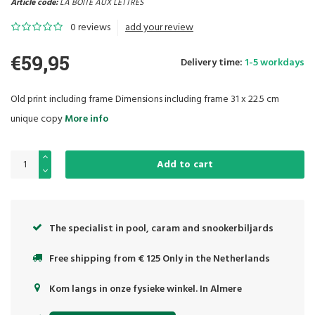
Article code:
LA BOITE AUX LETTRES
0 reviews
add your review
€59,95
Delivery time:
1-5 workdays
Old print including frame Dimensions including frame 31 x 22.5 cm
unique copy
More info
Add to cart
The specialist in pool, caram and snookerbiljards
Free shipping from € 125 Only in the Netherlands
Kom langs in onze fysieke winkel. In Almere