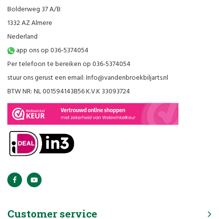
Bolderweg 37 A/B
1332 AZ Almere
Nederland
app ons op 036-5374054
Per telefoon te bereiken op 036-5374054
stuur ons gerust een email:
Info@vandenbroekbiljarts.nl
BTW NR: NL 001594143B56 K.V.K 33093724
Customer service