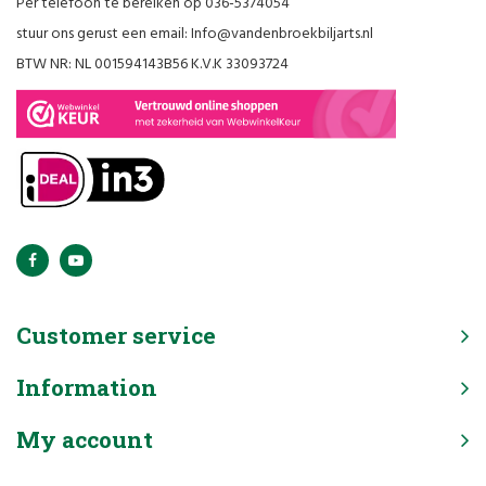
Per telefoon te bereiken op 036-5374054
stuur ons gerust een email:
Info@vandenbroekbiljarts.nl
BTW NR: NL 001594143B56 K.V.K 33093724
Customer service
Information
My account