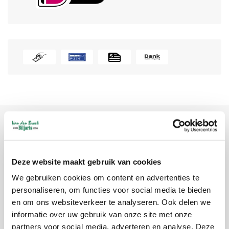
Product description
Deze website maakt gebruik van cookies
Brand:
Sam
We gebruiken cookies om content en advertenties te
Article code:
10199
personaliseren, om functies voor social media te bieden
Availability:
In stock
en om ons websiteverkeer te analyseren. Ook delen we
Delivery time:
1-5 workdays
informatie over uw gebruik van onze site met onze
partners voor social media, adverteren en analyse. Deze