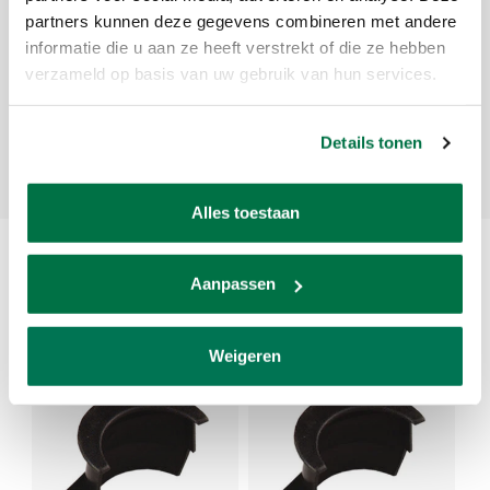
per Unit
partners kunnen deze gegevens combineren met andere
informatie die u aan ze heeft verstrekt of die ze hebben
verzameld op basis van uw gebruik van hun services.
Reviews
Add your review
Details tonen
Alles toestaan
Related products
Aanpassen
Recently viewed
Weigeren