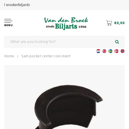
€0,00
MENU
Home
Sam pocket center coin insert