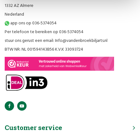
1332 AZ Almere
Nederland
app ons op 036-5374054
Per telefoon te bereiken op 036-5374054
stuur ons gerust een email:
Info@vandenbroekbiljarts.nl
BTW NR: NL 001594143B56 K.V.K 33093724
Customer service