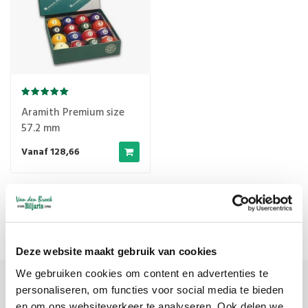
Aramith Premium size
57.2 mm
Vanaf 128,66
Popularity
1
Deze website maakt gebruik van cookies
We gebruiken cookies om content en advertenties te
personaliseren, om functies voor social media te bieden
Sign up for our newsletter
en om ons websiteverkeer te analyseren. Ook delen we