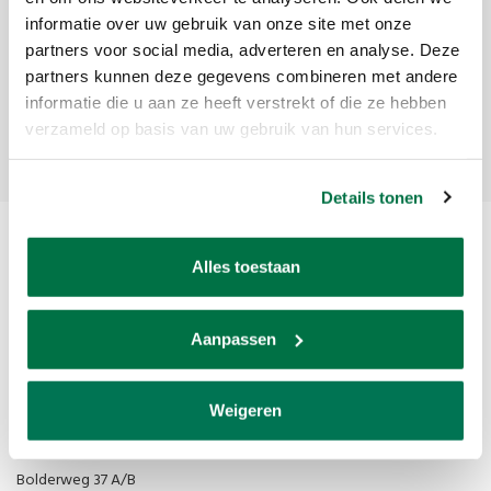
informatie over uw gebruik van onze site met onze
Get the latest updates, news and product offers via email
partners voor social media, adverteren en analyse. Deze
partners kunnen deze gegevens combineren met andere
informatie die u aan ze heeft verstrekt of die ze hebben
Subscribe
verzameld op basis van uw gebruik van hun services.
Details tonen
Alles toestaan
Aanpassen
Van den Broek Biljarts staat voor kwaliteit, vakmanschap en service.
Weigeren
Van den Broek Biljarts
Bolderweg 37 A/B