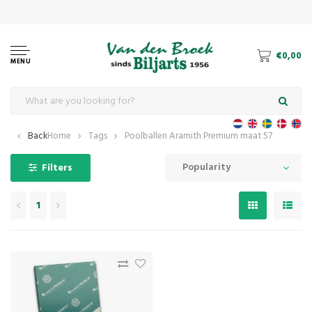
The
€0,00
MENU
Back
Home
Tags
Poolballen Aramith Premium maat 57
Popularity
Filters
1