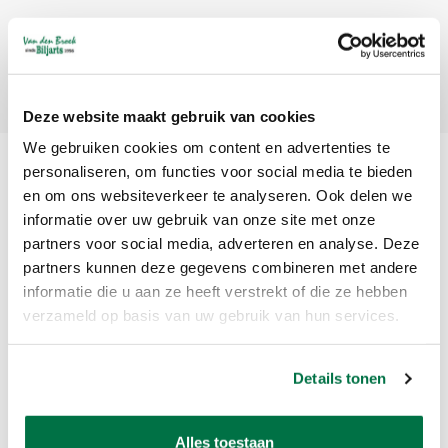
Subscribe
Deze website maakt gebruik van cookies
We gebruiken cookies om content en advertenties te
personaliseren, om functies voor social media te bieden
en om ons websiteverkeer te analyseren. Ook delen we
informatie over uw gebruik van onze site met onze
partners voor social media, adverteren en analyse. Deze
partners kunnen deze gegevens combineren met andere
informatie die u aan ze heeft verstrekt of die ze hebben
Van den Broek Biljarts staat voor kwaliteit, vakmanschap en service.
verzameld op basis van uw gebruik van hun services.
Van den Broek Biljarts
Details tonen
Bolderweg 37 A/B
1332 AZ Almere
Nederland
Alles toestaan