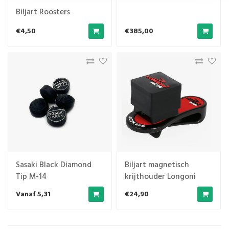
Biljart Roosters
€4,50
€385,00
Sasaki Black Diamond
Biljart magnetisch
Tip M-14
krijthouder Longoni
Alterego
Vanaf 5,31
€24,90