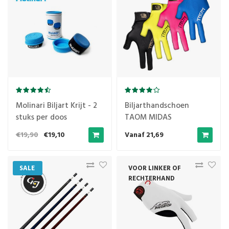
Molinari Biljart Krijt - 2
Biljarthandschoen
stuks per doos
TAOM MIDAS
€19,90
€19,10
Vanaf 21,69
SALE
VOOR LINKER OF
RECHTERHAND