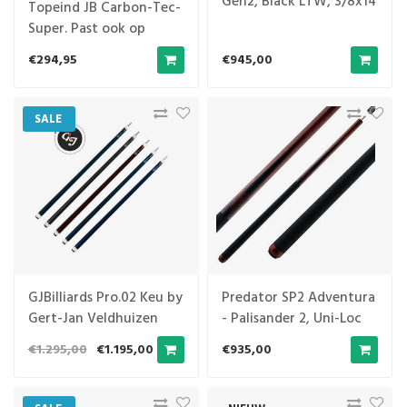
Gen2, Black LTW, 3/8x14
Topeind JB Carbon-Tec-
Super. Past ook op
andere merken
€294,95
€945,00
SALE
GJBilliards Pro.02 Keu by
Predator SP2 Adventura
Gert-Jan Veldhuizen
- Palisander 2, Uni-Loc
€1.295,00
€1.195,00
€935,00