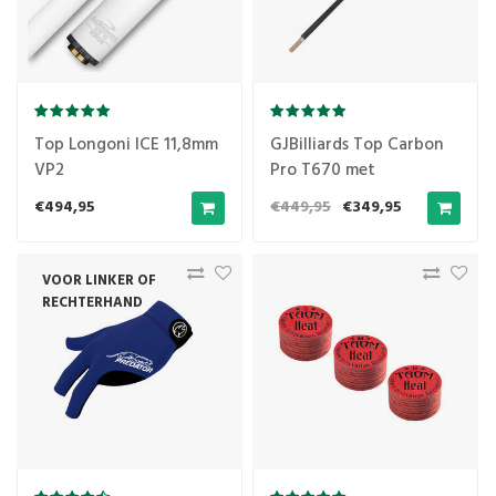
Top Longoni ICE 11,8mm
GJBilliards Top Carbon
VP2
Pro T670 met
houtenschroef
€494,95
€449,95
€349,95
VOOR LINKER OF
RECHTERHAND