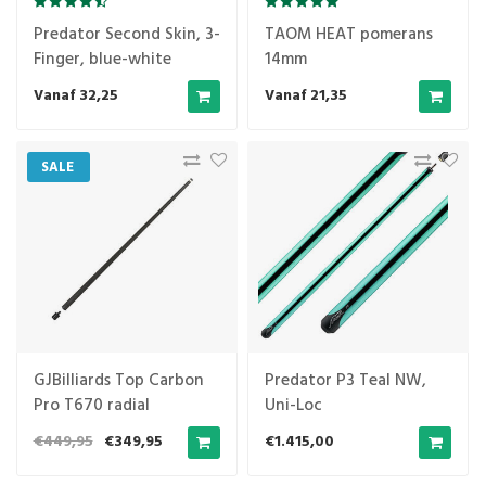
Predator Second Skin, 3-
TAOM HEAT pomerans
Finger, blue-white
14mm
Vanaf 32,25
Vanaf 21,35
SALE
GJBilliards Top Carbon
Predator P3 Teal NW,
Pro T670 radial
Uni-Loc
standaard of VP2
€449,95
€349,95
€1.415,00