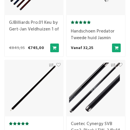
GJBilliards Pro.01 Keu by
Gert-Jan Veldhuizen 1 of
Handschoen Predator
2 toppen
Tweede huid Jasmin
Ouschan White
€849,95
€745,00
Vanaf 32,25
Cuetec Cynergy SVB