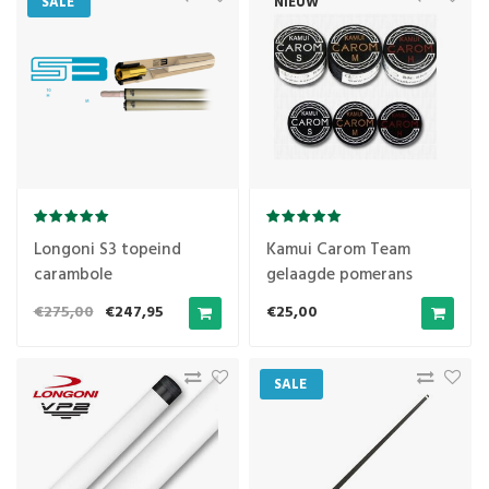
SALE
NIEUW
Longoni S3 topeind
Kamui Carom Team
carambole
gelaagde pomerans
€275,00
€247,95
€25,00
SALE