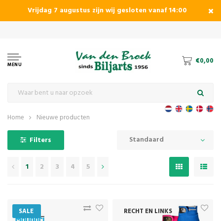
Vrijdag 7 augustus zijn wij gesloten vanaf 14:00
€0,00
MENU
Home
Nieuwe producten
Standaard
Filters
1
2
3
4
5
SALE
RECHT EN LINKS