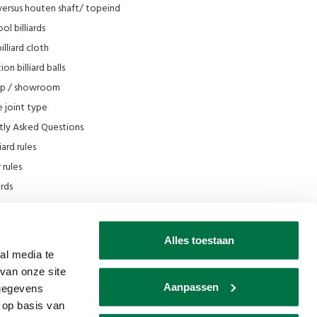
versus houten shaft/ topeind
ol billiards
lliard cloth
on billiard balls
op / showroom
 joint type
tly Asked Questions
iard rules
rules
iards
e
scount
Alles toestaan
 Filmpjes Van den Broek Biljarts
al media te
van onze site
s museum
Aanpassen
 gegevens
 op basis van