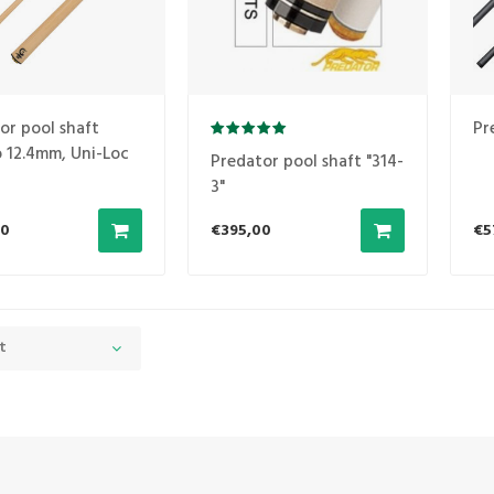
or pool shaft
Pr
 12.4mm, Uni-Loc
Predator pool shaft "314-
3"
00
€395,00
€5
t