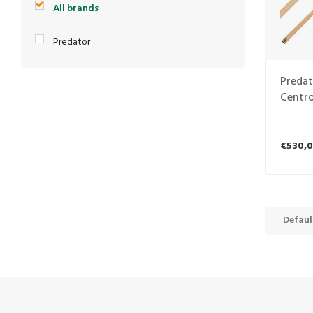
All brands
Predator
Predat
Centro
€530,
Defaul