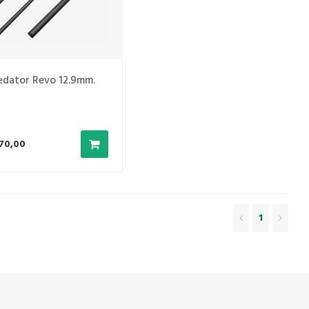
edator Revo 12.9mm.
70,00
1