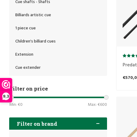
Cue shafts - Shafts
Billiards artistic cue
1 piece cue
Children's billiard cues
Extension
Predat
Cue extender
€570,
Filter on price
9,3
Min: €
0
Max: €
600
Filter on brand