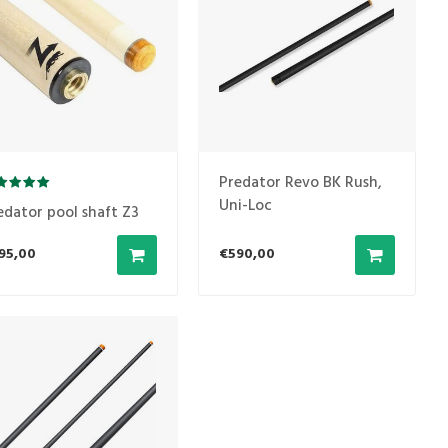
Predator Revo BK Rush,
Uni-Loc
edator pool shaft Z3
95,00
€590,00