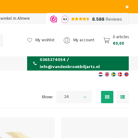
 winkel. In Almere
0 articles
My wishlist
My account
€0,00
0365374054 /
info@vandenbroekbiljarts.nl
24
Show: