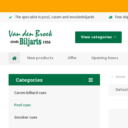
The specialist in pool, caram and snookerbiljards
Free sh
View categories
New products
Offer
Opening hours
Home
Categories
Defaul
Carom billiard cues
Pool cues
Snooker cues