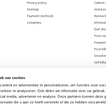
Privacy policy
Carbon 
Sitemap
rental po
Payment methods
Renew bi
complains
Informati
Dart sh
Pool cue
Frequen
Pool bill
Snooker 
Sell ​​bill
Our stor
KNBB Di
ik van cookies
Promotie
ontent en advertenties te personaliseren, om functies voor soci
Blog
erkeer te analyseren. Ook delen we informatie over uw gebruik 
Billiard
cial media, adverteren en analyse. Deze partners kunnen deze
div links
ormatie die u aan ze heeft verstrekt of die ze hebben verzameld