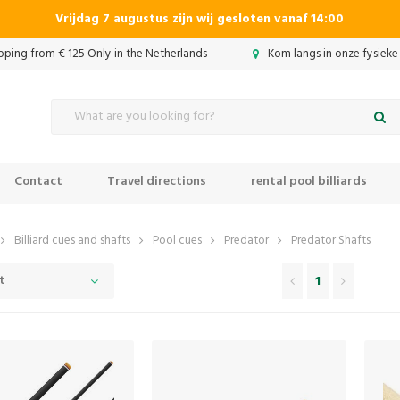
Vrijdag 7 augustus zijn wij gesloten vanaf 14:00
ipping from € 125 Only in the Netherlands
Kom langs in onze fysieke
Contact
Travel directions
rental pool billiards
Billiard cues and shafts
Pool cues
Predator
Predator Shafts
t
1