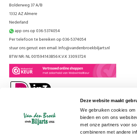
Bolderweg 37 A/B
1332 AZ Almere
Nederland
app ons op 036-5374054
Per telefoon te bereiken op 036-5374054
stuur ons gerust een email:
Info@vandenbroekbiljarts.nl
BTW NR: NL 001594143B56 K.V.K 33093724
Deze website maakt gebru
We gebruiken cookies om c
bieden en om ons websitev
met onze partners voor so
combineren met andere inf