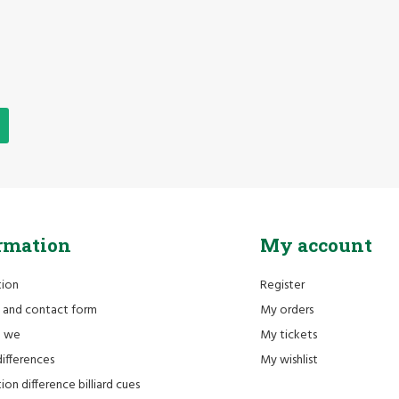
rmation
My account
tion
Register
 and contact form
My orders
e we
My tickets
differences
My wishlist
ion difference billiard cues