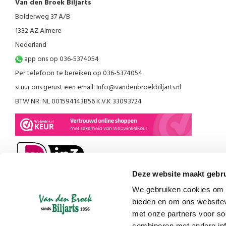
Van den Broek Biljarts
Bolderweg 37 A/B
1332 AZ Almere
Nederland
app ons op 036-5374054
Per telefoon te bereiken op 036-5374054
stuur ons gerust een email:
Info@vandenbroekbiljarts.nl
BTW NR: NL 001594143B56 K.V.K 33093724
Deze website maakt gebru
We gebruiken cookies om c
bieden en om ons websitev
met onze partners voor so
combineren met andere inf