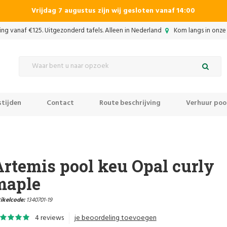
Vrijdag 7 augustus zijn wij gesloten vanaf 14:00
ing vanaf €125. Uitgezonderd tafels. Alleen in Nederland
Kom langs in onze 
tijden
Contact
Route beschrijving
Verhuur pool
rtemis pool keu Opal curly
maple
ikelcode:
1340701-19
4 reviews
je beoordeling toevoegen