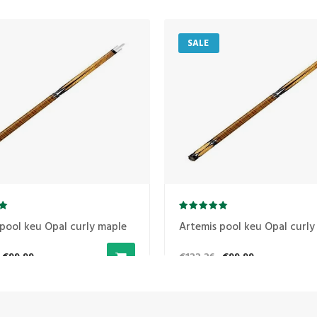
SALE
pool keu Opal curly maple
Artemis pool keu Opal curly
€99,99
€122,26
€99,99