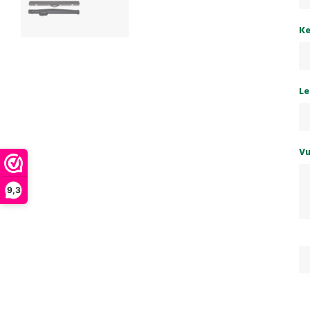
Ke
Le
Vu
9,3