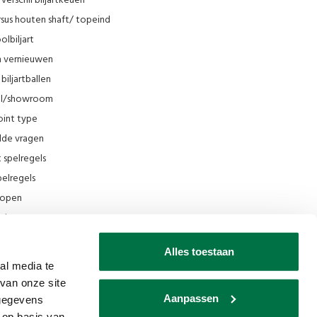
verschil biljartkeuen
sus houten shaft/ topeind
olbiljart
en vernieuwen
biljartballen
el/showroom
oint type
lde vragen
t spelregels
elregels
rkopen
el
ing
Alles toestaan
ilmpjes Van den Broek Biljarts
al media te
van onze site
seum
Aanpassen
 gegevens
 op basis van