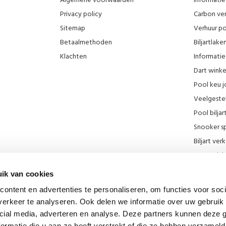
Algemene voorwaarden
Informatie 
Privacy policy
Carbon ver
Sitemap
Verhuur po
Betaalmethoden
Biljartlak
Klachten
Informatie 
Dart wink
Pool keu j
Veelgeste
Pool biljar
Snooker sp
Biljart ve
Onze wink
KNBB kort
ik van cookies
Promotie F
ontent en advertenties te personaliseren, om functies voor soci
Blog
erkeer te analyseren. Ook delen we informatie over uw gebruik 
Biljart mu
cial media, adverteren en analyse. Deze partners kunnen deze
ormatie die u aan ze heeft verstrekt of die ze hebben verzameld