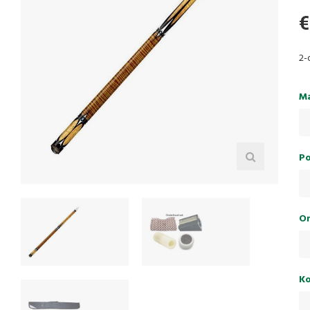
€
2-
Ma
Po
On
Ko