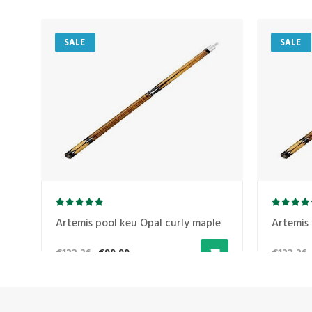
SALE
SALE
e
Artemis pool keu Opal curly maple
Artemis 
€122,26
€99,99
€122,26