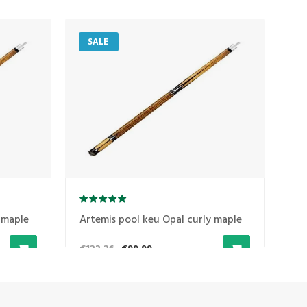
SALE
S
 maple
Artemis pool keu Opal curly maple
Ar
€122,26
€99,99
€1