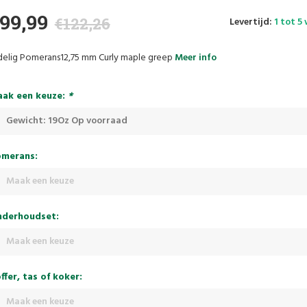
99,99
€122,26
Levertijd:
1 tot 5
delig Pomerans12,75 mm Curly maple greep
Meer info
ak een keuze:
*
Gewicht: 19Oz Op voorraad
merans:
Maak een keuze
derhoudset:
Maak een keuze
ffer, tas of koker:
Maak een keuze