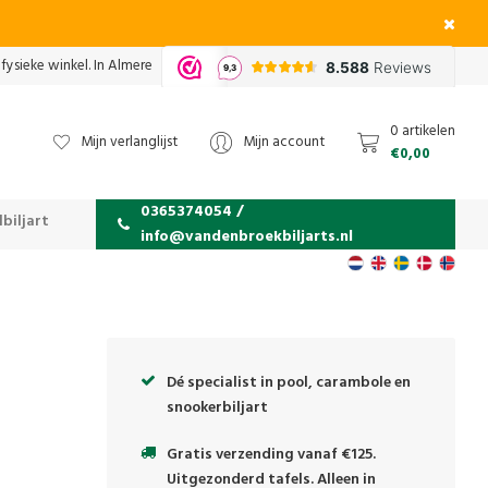
fysieke winkel. In Almere
0 artikelen
Mijn verlanglijst
Mijn account
€0,00
0365374054 /
biljart
info@vandenbroekbiljarts.nl
Dé specialist in pool, carambole en
snookerbiljart
Gratis verzending vanaf €125.
Uitgezonderd tafels. Alleen in