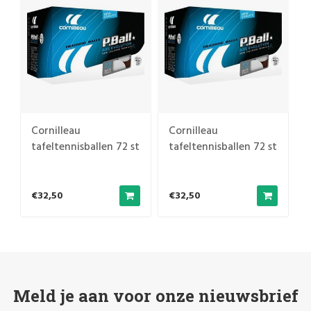
Cornilleau
Cornilleau
t
tafeltennisballen 72 st
tafeltennisballen 72 st
€32,50
€32,50
Meld je aan voor onze nieuwsbrief