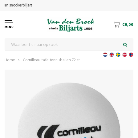
€0,00
MENU
Home
Cornilleau tafeltennisballen 72 st