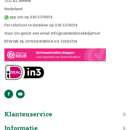
1332 AZ Almere
Nederland
app ons op 036-5374054
Per telefoon te bereiken op 036-5374054
stuur ons gerust een email:
Info@vandenbroekbiljarts.nl
BTW NR: NL 001594143B56 K.V.K 33093724
Klantenservice
Informatie