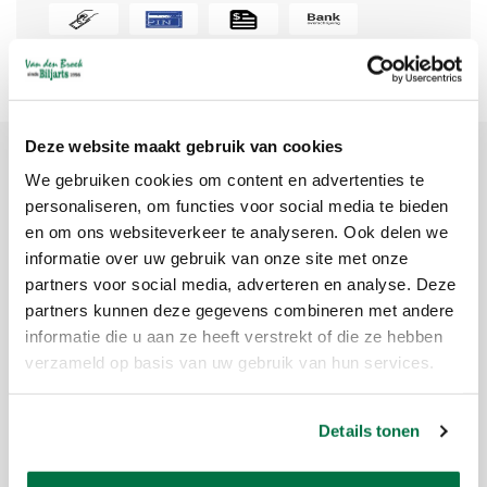
Deze website maakt gebruik van cookies
We gebruiken cookies om content en advertenties te
Productomschrijving
personaliseren, om functies voor social media te bieden
en om ons websiteverkeer te analyseren. Ook delen we
Merk:
CORNILLEAU
informatie over uw gebruik van onze site met onze
partners voor social media, adverteren en analyse. Deze
Artikelcode:
7068.122
partners kunnen deze gegevens combineren met andere
Beschikbaarheid:
Op voorraad
informatie die u aan ze heeft verstrekt of die ze hebben
Levertijd:
1 tot 5 werkdagen
verzameld op basis van uw gebruik van hun services.
Set van 72 witte trainingsballetjes in de officiële wedstrijdmaat van
40 mm.
Details tonen
De Cornilleau Pro Ballen zijn geschikt voor thuisgebruik of voor