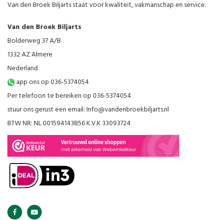
Van den Broek Biljarts staat voor kwaliteit, vakmanschap en service.
Van den Broek Biljarts
Bolderweg 37 A/B
1332 AZ Almere
Nederland
app ons op 036-5374054
Per telefoon te bereiken op 036-5374054
stuur ons gerust een email:
Info@vandenbroekbiljarts.nl
BTW NR: NL 001594143B56 K.V.K 33093724