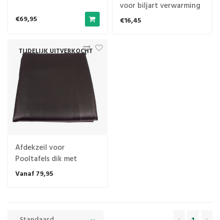
voor biljart verwarming
€69,95
€16,45
TIJDELIJK UITVERKOCHT
Afdekzeil voor
Pooltafels dik met
gestikte hoeken. Zwart
Vanaf 79,95
Standaard