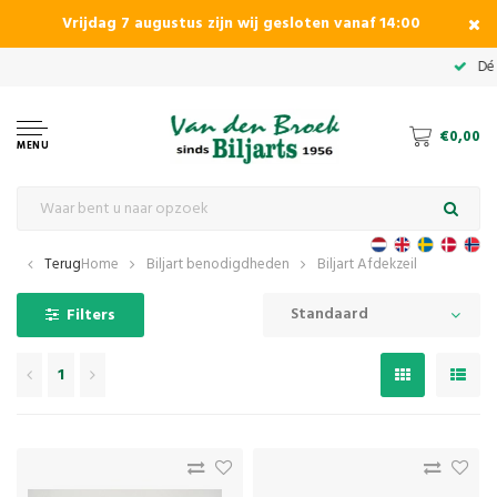
Vrijdag 7 augustus zijn wij gesloten vanaf 14:00
€0,00
MENU
Terug
Home
Biljart benodigdheden
Biljart Afdekzeil
Standaard
Filters
1