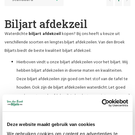
1
Biljart afdekzeil
Waterdichte
biljart afdekzeil
kopen? Bij ons heeft u keuze uit
verschillende soorten en lengtes biljart afdekzeilen. Van den Broek
Biljarts biedt de beste kwaliteit biljart afdekzeil.
Hierboven vindt u onze biljart afdekzeilen voor het biljart. Wij
hebben biljart afdekzeilen in diverse maten en kwaliteiten.
Deze biljart afdekzeilen zijn goed om het stof van de tafel te
houden. Ook zijn de biljart afdekzeilen waterdicht. Let goed
op de maat van de afdekzeil. Je kan beter een iets grotere zeil
kopen dan dat het te klein is. Helemaal met de zeilen die
omgestikt zijn, kan je beter een maat groter kopen. Anders
gaan de hoeken van de biljart afdekzeil sneller kapot.
Deze website maakt gebruik van cookies
Biljart afdekzeil als
We gebruiken cookies om content en advertenties te