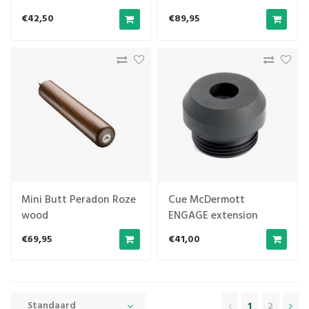
€42,50
€89,95
Mini Butt Peradon Roze
Cue McDermott
wood
ENGAGE extension
bumper
€69,95
€41,00
Standaard
1
2