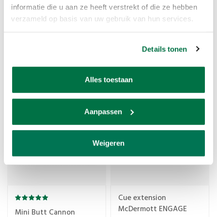
informatie die u aan ze heeft verstrekt of die ze hebben
verzameld op basis van uw gebruik van hun services.
Overschuif extension
Details tonen
Extension McDermott
€84,95
€59,95
Alles toestaan
Aanpassen
Weigeren
Cue extension
McDermott ENGAGE
Mini Butt Cannon