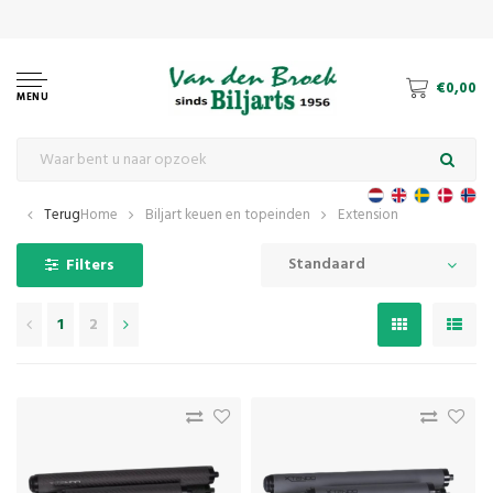
€0,00
MENU
Terug
Home
Biljart keuen en topeinden
Extension
Standaard
Filters
1
2