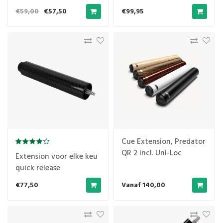
€59,00
€57,50
€99,95
Cue Extension, Predator
QR 2 incl. Uni-Loc
Extension voor elke keu
Bumper
quick release
€77,50
Vanaf 140,00