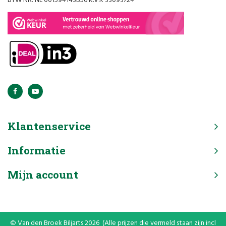
BTW NR: NL 001594143B56 K.V.K 33093724
Klantenservice
Informatie
Mijn account
© Van den Broek Biljarts 2026 (Alle prijzen die vermeld staan zijn incl