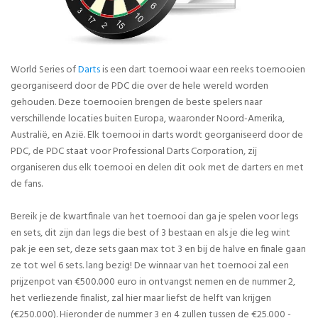
World Series of
Darts
is een dart toernooi waar een reeks toernooien
georganiseerd door de PDC die over de hele wereld worden
gehouden. Deze toernooien brengen de beste spelers naar
verschillende locaties buiten Europa, waaronder Noord-Amerika,
Australië, en Azië. Elk toernooi in darts wordt georganiseerd door de
PDC, de PDC staat voor Professional Darts Corporation, zij
organiseren dus elk toernooi en delen dit ook met de darters en met
de fans.
Bereik je de kwartfinale van het toernooi dan ga je spelen voor legs
en sets, dit zijn dan legs die best of 3 bestaan en als je die leg wint
pak je een set, deze sets gaan max tot 3 en bij de halve en finale gaan
ze tot wel 6 sets. lang bezig! De winnaar van het toernooi zal een
prijzenpot van
€
500.000 euro in ontvangst nemen en de nummer 2,
het verliezende finalist, zal hier maar liefst de helft van krijgen
(
€
250.000). Hieronder de nummer 3 en 4 zullen tussen de
€25.000 -