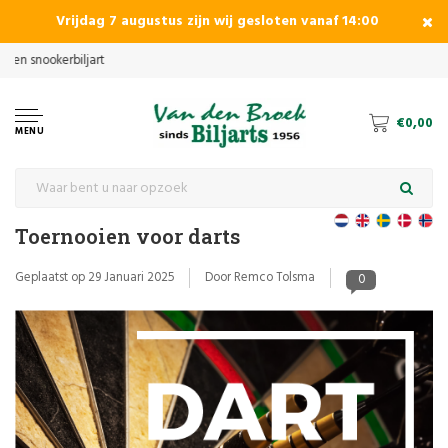
Vrijdag 7 augustus zijn wij gesloten vanaf 14:00
€0,00
MENU
Toernooien voor darts
Geplaatst op
29 Januari 2025
Door Remco Tolsma
0