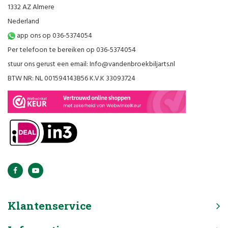
1332 AZ Almere
Nederland
app ons op 036-5374054
Per telefoon te bereiken op 036-5374054
stuur ons gerust een email:
Info@vandenbroekbiljarts.nl
BTW NR: NL 001594143B56 K.V.K 33093724
Klantenservice