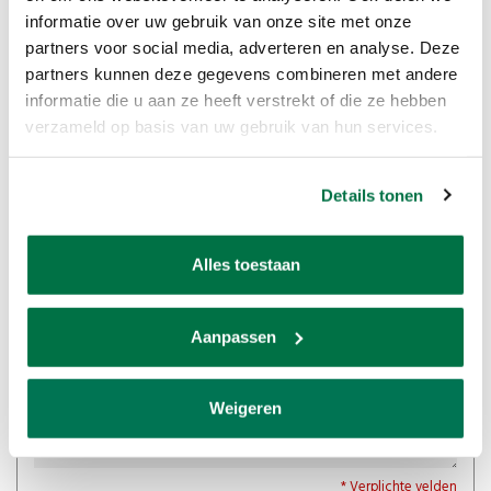
informatie over uw gebruik van onze site met onze
Wees de eerste om te reageren...
partners voor social media, adverteren en analyse. Deze
partners kunnen deze gegevens combineren met andere
Laat een reactie achter
informatie die u aan ze heeft verstrekt of die ze hebben
verzameld op basis van uw gebruik van hun services.
Naam:
*
Details tonen
E-mail:
*
Alles toestaan
* Uw e-mailadres wordt niet gepubliceerd.
Aanpassen
Opmerking:
*
Weigeren
* Verplichte velden