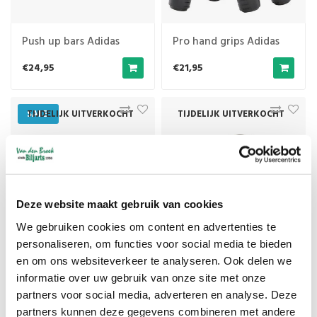
Push up bars Adidas
Pro hand grips Adidas
€24,95
€21,95
SALE
TIJDELIJK UITVERKOCHT
TIJDELIJK UITVERKOCHT
Deze website maakt gebruik van cookies
We gebruiken cookies om content en advertenties te
personaliseren, om functies voor social media te bieden
Krachtband Adidas L
Springtouw Adidas
en om ons websiteverkeer te analyseren. Ook delen we
zwart
Essential
informatie over uw gebruik van onze site met onze
€39,90
€39,70
€9,99
partners voor social media, adverteren en analyse. Deze
partners kunnen deze gegevens combineren met andere