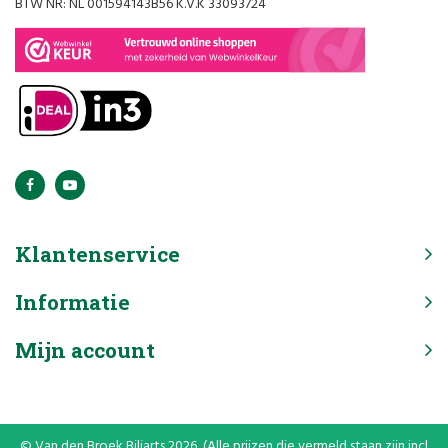
BTW NR: NL 001594143B56 K.V.K 33093724
Klantenservice
Informatie
Mijn account
© Van den Broek Biljarts 2026 (Alle prijzen die vermeld staan zijn incl