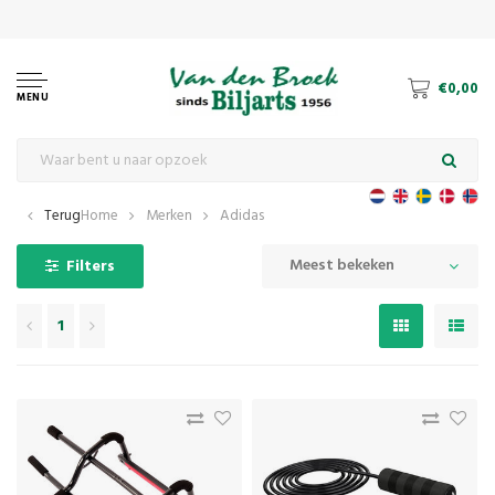
€0,00
MENU
Terug
Home
Merken
Adidas
Meest bekeken
Filters
1