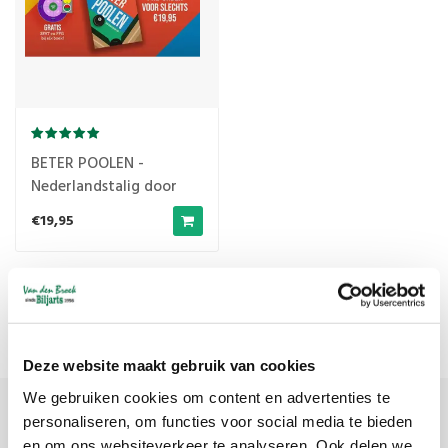
BETER POOLEN -
Nederlandstalig door
Willem La Rivièrre
€19,95
Meest bekeken
1
Deze website maakt gebruik van cookies
We gebruiken cookies om content en advertenties te
personaliseren, om functies voor social media te bieden
Meld je aan voor onze nieuwsbrief
en om ons websiteverkeer te analyseren. Ook delen we