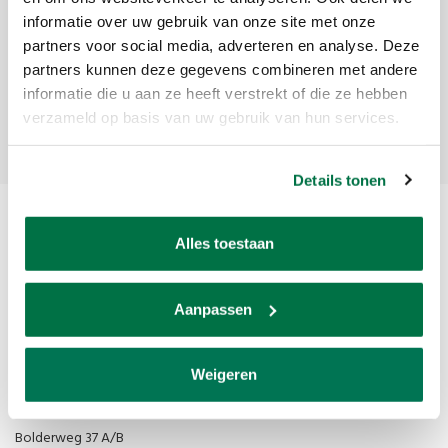
informatie over uw gebruik van onze site met onze
Ontvang de laatste updates, nieuws en aanbiedingen via email
partners voor social media, adverteren en analyse. Deze
partners kunnen deze gegevens combineren met andere
informatie die u aan ze heeft verstrekt of die ze hebben
Abonneer
verzameld op basis van uw gebruik van hun services.
Details tonen
Alles toestaan
Aanpassen
Van den Broek Biljarts staat voor kwaliteit, vakmanschap en service.
Weigeren
Van den Broek Biljarts
Bolderweg 37 A/B