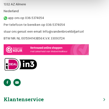
1332 AZ Almere
Nederland
app ons op 036-5374054
Per telefoon te bereiken op 036-5374054
stuur ons gerust een email:
Info@vandenbroekbiljarts.nl
BTW NR: NL 001594143B56 K.V.K 33093724
Klantenservice