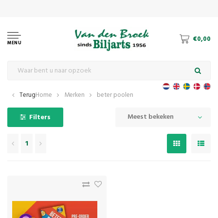
Dé specialist in pool, carambole
€0,00
MENU
Terug
Home
Merken
beter poolen
Meest bekeken
Filters
1